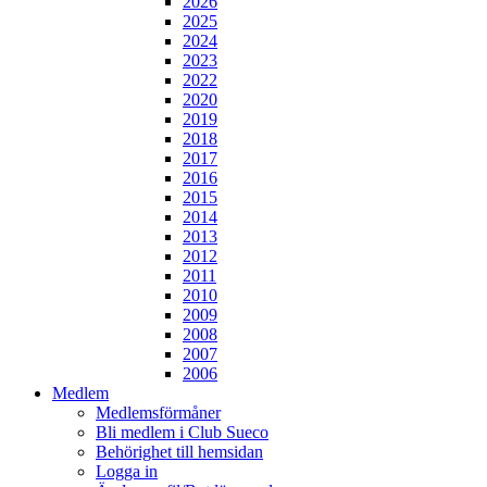
2026
2025
2024
2023
2022
2020
2019
2018
2017
2016
2015
2014
2013
2012
2011
2010
2009
2008
2007
2006
Medlem
Medlemsförmåner
Bli medlem i Club Sueco
Behörighet till hemsidan
Logga in