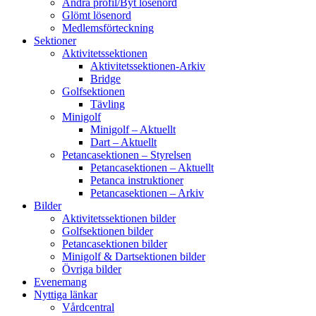
Ändra profil/Byt lösenord
Glömt lösenord
Medlemsförteckning
Sektioner
Aktivitetssektionen
Aktivitetssektionen-Arkiv
Bridge
Golfsektionen
Tävling
Minigolf
Minigolf – Aktuellt
Dart – Aktuellt
Petancasektionen – Styrelsen
Petancasektionen – Aktuellt
Petanca instruktioner
Petancasektionen – Arkiv
Bilder
Aktivitetssektionen bilder
Golfsektionen bilder
Petancasektionen bilder
Minigolf & Dartsektionen bilder
Övriga bilder
Evenemang
Nyttiga länkar
Vårdcentral