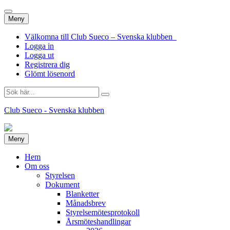
Hoppa
Meny
till
innehåll
Välkomna till Club Sueco – Svenska klubben
Logga in
Logga ut
Registrera dig
Glömt lösenord
Sök
efter:
Club Sueco - Svenska klubben
Hoppa
Meny
till
innehåll
Hem
Om oss
Styrelsen
Dokument
Blanketter
Månadsbrev
Styrelsemötesprotokoll
Årsmöteshandlingar