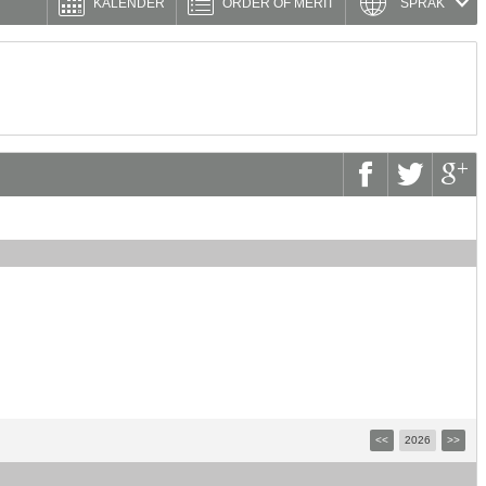
KALENDER
ORDER OF MERIT
SPRÅK
<<
2026
>>