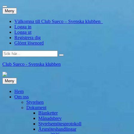
Hoppa
Meny
till
innehåll
Välkomna till Club Sueco – Svenska klubben
Logga in
Logga ut
Registrera dig
Glömt lösenord
Sök
efter:
Club Sueco - Svenska klubben
Hoppa
Meny
till
innehåll
Hem
Om oss
Styrelsen
Dokument
Blanketter
Månadsbrev
Styrelsemötesprotokoll
Årsmöteshandlingar