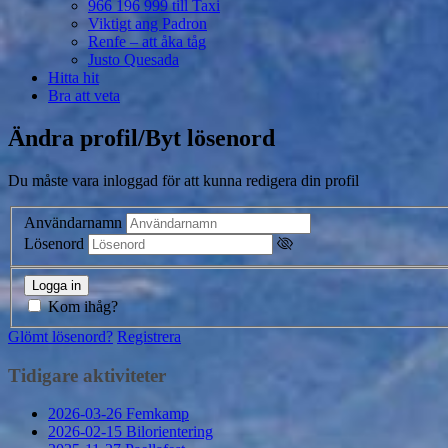
966 196 999 till Taxi
Viktigt ang Padron
Renfe – att åka tåg
Justo Quesada
Hitta hit
Bra att veta
Ändra profil/Byt lösenord
Du måste vara inloggad för att kunna redigera din profil
Användarnamn
Lösenord
Kom ihåg?
Glömt lösenord?
Registrera
Tidigare aktiviteter
2026-03-26 Femkamp
2026-02-15 Bilorientering