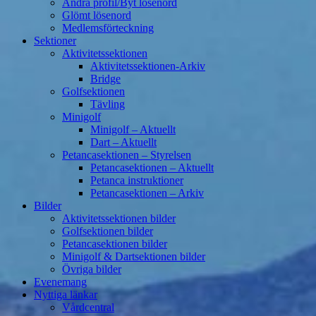
Ändra profil/Byt lösenord
Glömt lösenord
Medlemsförteckning
Sektioner
Aktivitetssektionen
Aktivitetssektionen-Arkiv
Bridge
Golfsektionen
Tävling
Minigolf
Minigolf – Aktuellt
Dart – Aktuellt
Petancasektionen – Styrelsen
Petancasektionen – Aktuellt
Petanca instruktioner
Petancasektionen – Arkiv
Bilder
Aktivitetssektionen bilder
Golfsektionen bilder
Petancasektionen bilder
Minigolf & Dartsektionen bilder
Övriga bilder
Evenemang
Nyttiga länkar
Vårdcentral