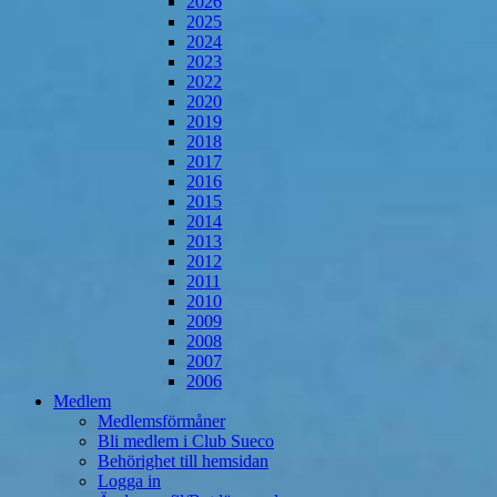
2026
2025
2024
2023
2022
2020
2019
2018
2017
2016
2015
2014
2013
2012
2011
2010
2009
2008
2007
2006
Medlem
Medlemsförmåner
Bli medlem i Club Sueco
Behörighet till hemsidan
Logga in