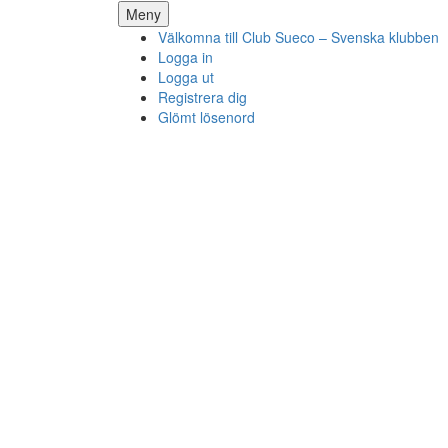
Hoppa
Meny
till
Välkomna till Club Sueco – Svenska klubben
innehåll
Logga in
Logga ut
Registrera dig
Glömt lösenord