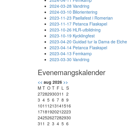
2024-04-11 Femkamp
2024-03-28 Vandring
2024-03-10 Bilorientering
2023-11-23 Paellafest i Romerian
2023-11-17 Petanca Flaskspel
2023-10-26 HLR-utbildning
2023-10-19 Kycklingfest
2023-04-20 Guidad tur la Dama de Elche
2023-04-14 Petanca Flaskspel
2023-04-13 Femkamp
2023-03-30 Vandring
Evenemangskalender
<<
aug 2026
>>
M
T
O
T
F
L
S
27
28
29
30
31
1
2
3
4
5
6
7
8
9
10
11
12
13
14
15
16
17
18
19
20
21
22
23
24
25
26
27
28
29
30
31
1
2
3
4
5
6