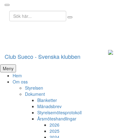
Sök
efter:
Club Sueco - Svenska klubben
Hoppa
Meny
till
Hem
innehåll
Om oss
Styrelsen
Dokument
Blanketter
Månadsbrev
Styrelsemötesprotokoll
Årsmöteshandlingar
2026
2025
2024