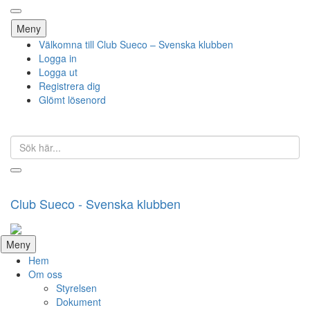
Hoppa
Meny
till
Välkomna till Club Sueco – Svenska klubben
innehåll
Logga in
Logga ut
Registrera dig
Glömt lösenord
Sök
efter:
Club Sueco - Svenska klubben
Hoppa
Meny
till
Hem
innehåll
Om oss
Styrelsen
Dokument