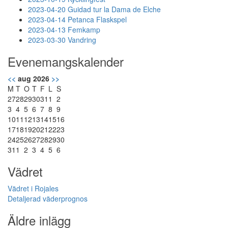
2023-04-20 Guidad tur la Dama de Elche
2023-04-14 Petanca Flaskspel
2023-04-13 Femkamp
2023-03-30 Vandring
Evenemangskalender
<<
aug 2026
>>
M
T
O
T
F
L
S
27
28
29
30
31
1
2
3
4
5
6
7
8
9
10
11
12
13
14
15
16
17
18
19
20
21
22
23
24
25
26
27
28
29
30
31
1
2
3
4
5
6
Vädret
Vädret i Rojales
Detaljerad väderprognos
Äldre inlägg