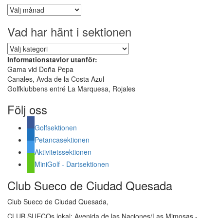
Äldre
inlägg
Vad har hänt i sektionen
Vad
har
Informationstavlor utanför:
hänt
Gama vid Doña Pepa
i
Canales, Avda de la Costa Azul
sektionen
Golfklubbens entré La Marquesa, Rojales
Följ oss
Golfsektionen
Petancasektionen
Aktivitetssektionen
MiniGolf - Dartsektionen
Club Sueco de Ciudad Quesada
Club Sueco de Ciudad Quesada,
CLUB SUECOs lokal: Avenida de las Naciones/Las Mimosas -