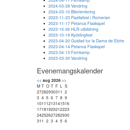
2024-04-11 Femkamp
2024-03-28 Vandring
2024-03-10 Bilorientering
2023-11-23 Paellafest i Romerian
2023-11-17 Petanca Flaskspel
2023-10-26 HLR-utbildning
2023-10-19 Kycklingfest
2023-04-20 Guidad tur la Dama de Elche
2023-04-14 Petanca Flaskspel
2023-04-13 Femkamp
2023-03-30 Vandring
Evenemangskalender
<<
aug 2026
>>
M
T
O
T
F
L
S
27
28
29
30
31
1
2
3
4
5
6
7
8
9
10
11
12
13
14
15
16
17
18
19
20
21
22
23
24
25
26
27
28
29
30
31
1
2
3
4
5
6