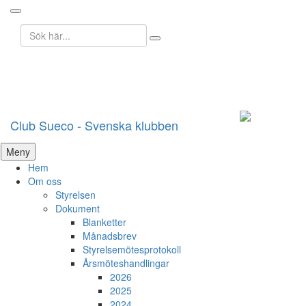
Sök
efter:
Club Sueco - Svenska klubben
Hoppa
Meny
till
Hem
innehåll
Om oss
Styrelsen
Dokument
Blanketter
Månadsbrev
Styrelsemötesprotokoll
Årsmöteshandlingar
2026
2025
2024