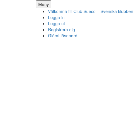
Hoppa
Meny
till
Välkomna till Club Sueco – Svenska klubben
innehåll
Logga in
Logga ut
Registrera dig
Glömt lösenord