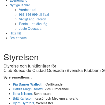
Evenemang
Nyttiga länkar
Vårdcentral
966 196 999 till Taxi
Viktigt ang Padron
Renfe – att åka tåg
Justo Quesada
Hitta hit
Bra att veta
Styrelsen
Styrelse och funktionärer för
Club Sueco de Ciudad Quesada (Svenska Klubben) 2
Syrelsemedlemar:
Pia Darner Wallroth
, Ordförande
Hafdis Magnusdottri
, Vice Ordförande
Ilona Nilsson
, Sekreterare
Britt Karlsson,
Kassör och Medlemsansvarig
Björn Dyrefors
, Webmaster