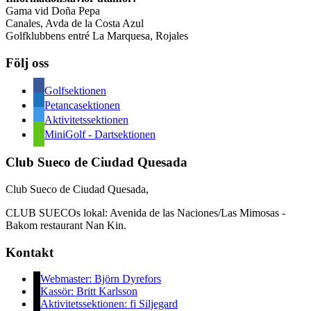
hänt
Gama vid Doña Pepa
i
Canales, Avda de la Costa Azul
sektionen
Golfklubbens entré La Marquesa, Rojales
Följ oss
Golfsektionen
Petancasektionen
Aktivitetssektionen
MiniGolf - Dartsektionen
Club Sueco de Ciudad Quesada
Club Sueco de Ciudad Quesada,
CLUB SUECOs lokal: Avenida de las Naciones/Las Mimosas -
Bakom restaurant Nan Kin.
Kontakt
Webmaster: Björn Dyrefors
Kassör: Britt Karlsson
Aktivitetssektionen: fi Siljegard