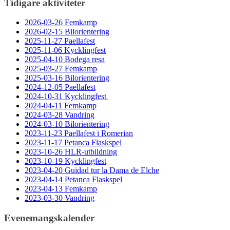
Tidigare aktiviteter
2026-03-26 Femkamp
2026-02-15 Bilorientering
2025-11-27 Paellafest
2025-11-06 Kycklingfest
2025-04-10 Bodega resa
2025-03-27 Femkamp
2025-03-16 Bilorientering
2024-12-05 Paellafest
2024-10-31 Kycklingfest
2024-04-11 Femkamp
2024-03-28 Vandring
2024-03-10 Bilorientering
2023-11-23 Paellafest i Romerian
2023-11-17 Petanca Flaskspel
2023-10-26 HLR-utbildning
2023-10-19 Kycklingfest
2023-04-20 Guidad tur la Dama de Elche
2023-04-14 Petanca Flaskspel
2023-04-13 Femkamp
2023-03-30 Vandring
Evenemangskalender