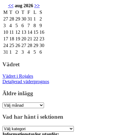
<<
aug 2026
>>
M
T
O
T
F
L
S
27
28
29
30
31
1
2
3
4
5
6
7
8
9
10
11
12
13
14
15
16
17
18
19
20
21
22
23
24
25
26
27
28
29
30
31
1
2
3
4
5
6
Vädret
Vädret i Rojales
Detaljerad väderprognos
Äldre inlägg
Äldre
inlägg
Vad har hänt i sektionen
Vad
har
Informationstavlor utanför: