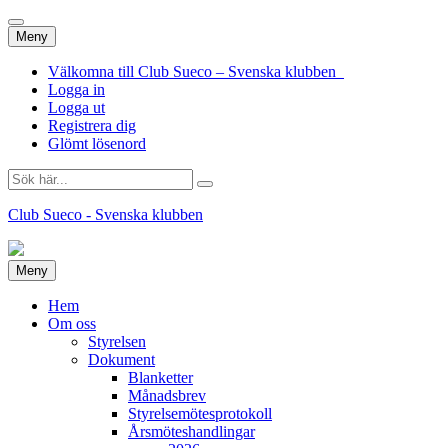
Hoppa
Meny
till
innehåll
Välkomna till Club Sueco – Svenska klubben
Logga in
Logga ut
Registrera dig
Glömt lösenord
Sök
efter:
Club Sueco - Svenska klubben
Hoppa
Meny
till
innehåll
Hem
Om oss
Styrelsen
Dokument
Blanketter
Månadsbrev
Styrelsemötesprotokoll
Årsmöteshandlingar