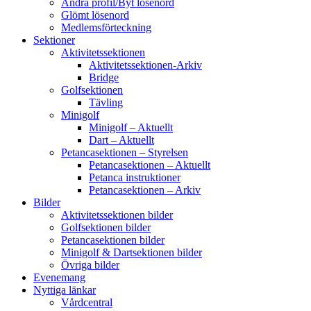
Ändra profil/Byt lösenord
Glömt lösenord
Medlemsförteckning
Sektioner
Aktivitetssektionen
Aktivitetssektionen-Arkiv
Bridge
Golfsektionen
Tävling
Minigolf
Minigolf – Aktuellt
Dart – Aktuellt
Petancasektionen – Styrelsen
Petancasektionen – Aktuellt
Petanca instruktioner
Petancasektionen – Arkiv
Bilder
Aktivitetssektionen bilder
Golfsektionen bilder
Petancasektionen bilder
Minigolf & Dartsektionen bilder
Övriga bilder
Evenemang
Nyttiga länkar
Vårdcentral