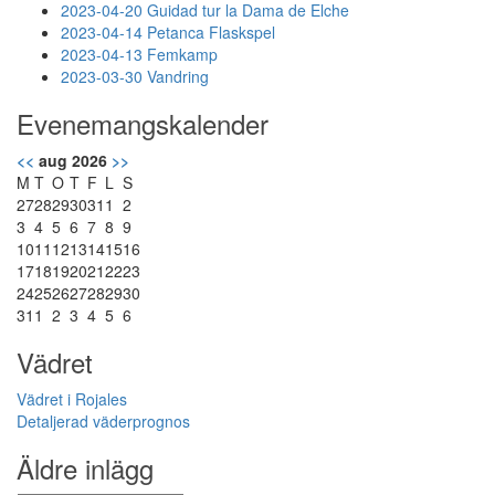
2023-04-20 Guidad tur la Dama de Elche
2023-04-14 Petanca Flaskspel
2023-04-13 Femkamp
2023-03-30 Vandring
Evenemangskalender
<<
aug 2026
>>
M
T
O
T
F
L
S
27
28
29
30
31
1
2
3
4
5
6
7
8
9
10
11
12
13
14
15
16
17
18
19
20
21
22
23
24
25
26
27
28
29
30
31
1
2
3
4
5
6
Vädret
Vädret i Rojales
Detaljerad väderprognos
Äldre inlägg