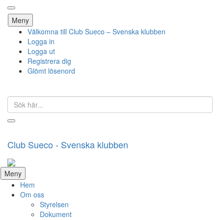
Hoppa
Meny
till
Välkomna till Club Sueco – Svenska klubben
innehåll
Logga in
Logga ut
Registrera dig
Glömt lösenord
Sök
efter:
Club Sueco - Svenska klubben
Hoppa
Meny
till
Hem
innehåll
Om oss
Styrelsen
Dokument