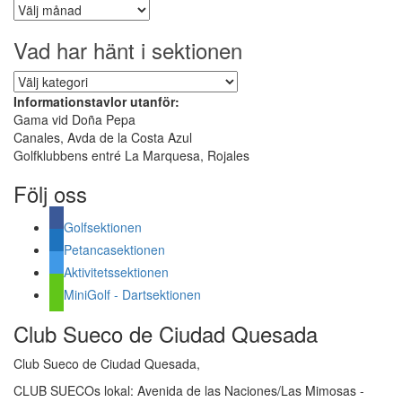
Äldre
inlägg
Vad har hänt i sektionen
Vad
har
Informationstavlor utanför:
hänt
Gama vid Doña Pepa
i
Canales, Avda de la Costa Azul
sektionen
Golfklubbens entré La Marquesa, Rojales
Följ oss
Golfsektionen
Petancasektionen
Aktivitetssektionen
MiniGolf - Dartsektionen
Club Sueco de Ciudad Quesada
Club Sueco de Ciudad Quesada,
CLUB SUECOs lokal: Avenida de las Naciones/Las Mimosas -