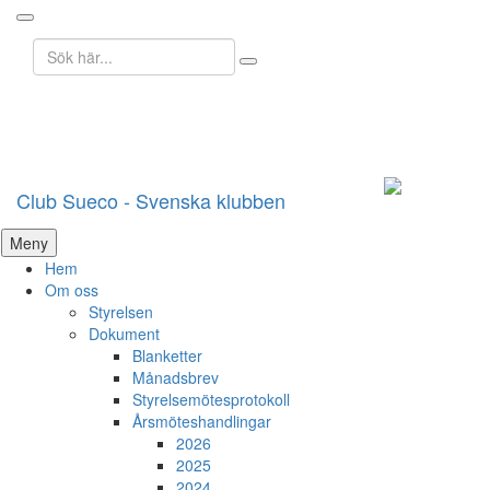
Sök
efter:
Club Sueco - Svenska klubben
Hoppa
Meny
till
Hem
innehåll
Om oss
Styrelsen
Dokument
Blanketter
Månadsbrev
Styrelsemötesprotokoll
Årsmöteshandlingar
2026
2025
2024