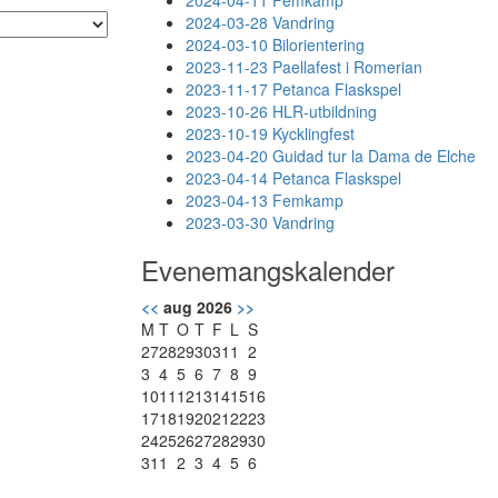
2024-04-11 Femkamp
2024-03-28 Vandring
2024-03-10 Bilorientering
2023-11-23 Paellafest i Romerian
2023-11-17 Petanca Flaskspel
2023-10-26 HLR-utbildning
2023-10-19 Kycklingfest
2023-04-20 Guidad tur la Dama de Elche
2023-04-14 Petanca Flaskspel
2023-04-13 Femkamp
2023-03-30 Vandring
Evenemangskalender
<<
aug 2026
>>
M
T
O
T
F
L
S
27
28
29
30
31
1
2
3
4
5
6
7
8
9
10
11
12
13
14
15
16
17
18
19
20
21
22
23
24
25
26
27
28
29
30
31
1
2
3
4
5
6