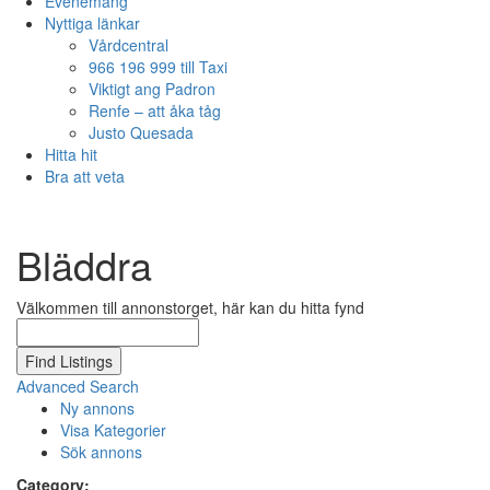
Evenemang
Nyttiga länkar
Vårdcentral
966 196 999 till Taxi
Viktigt ang Padron
Renfe – att åka tåg
Justo Quesada
Hitta hit
Bra att veta
Bläddra
Välkommen till annonstorget, här kan du hitta fynd
Search
for:
Advanced Search
Ny annons
Visa Kategorier
Sök annons
Category: