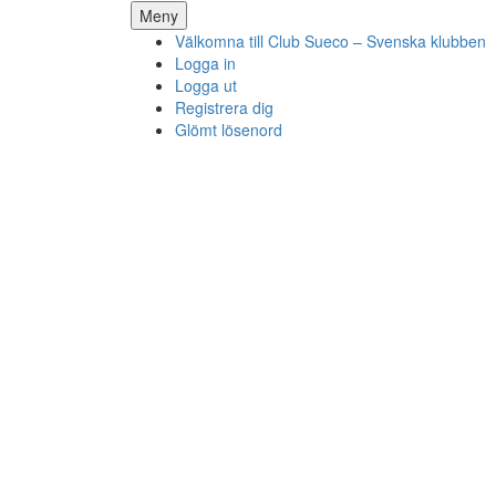
Hoppa
Meny
till
Välkomna till Club Sueco – Svenska klubben
innehåll
Logga in
Logga ut
Registrera dig
Glömt lösenord