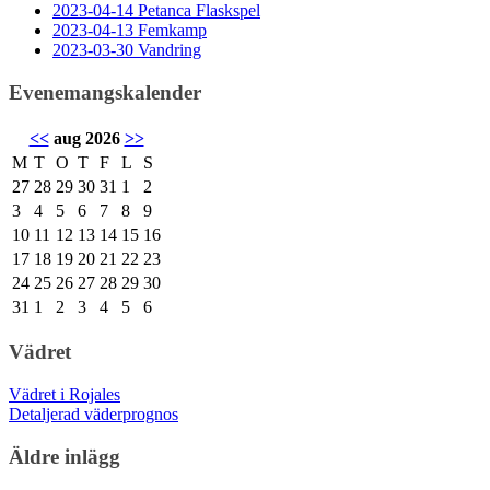
2023-04-14 Petanca Flaskspel
2023-04-13 Femkamp
2023-03-30 Vandring
Evenemangskalender
<<
aug 2026
>>
M
T
O
T
F
L
S
27
28
29
30
31
1
2
3
4
5
6
7
8
9
10
11
12
13
14
15
16
17
18
19
20
21
22
23
24
25
26
27
28
29
30
31
1
2
3
4
5
6
Vädret
Vädret i Rojales
Detaljerad väderprognos
Äldre inlägg