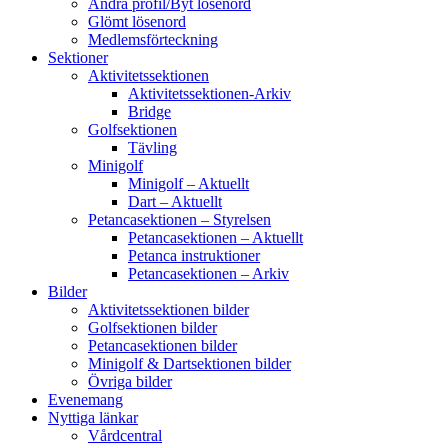
Ändra profil/Byt lösenord
Glömt lösenord
Medlemsförteckning
Sektioner
Aktivitetssektionen
Aktivitetssektionen-Arkiv
Bridge
Golfsektionen
Tävling
Minigolf
Minigolf – Aktuellt
Dart – Aktuellt
Petancasektionen – Styrelsen
Petancasektionen – Aktuellt
Petanca instruktioner
Petancasektionen – Arkiv
Bilder
Aktivitetssektionen bilder
Golfsektionen bilder
Petancasektionen bilder
Minigolf & Dartsektionen bilder
Övriga bilder
Evenemang
Nyttiga länkar
Vårdcentral