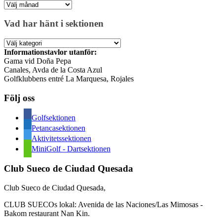
Äldre
inlägg
Vad har hänt i sektionen
Vad
har
Informationstavlor utanför:
hänt
Gama vid Doña Pepa
i
Canales, Avda de la Costa Azul
sektionen
Golfklubbens entré La Marquesa, Rojales
Följ oss
Golfsektionen
Petancasektionen
Aktivitetssektionen
MiniGolf - Dartsektionen
Club Sueco de Ciudad Quesada
Club Sueco de Ciudad Quesada,
CLUB SUECOs lokal: Avenida de las Naciones/Las Mimosas -
Bakom restaurant Nan Kin.