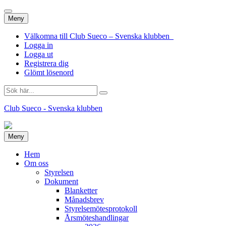
Hoppa
Meny
till
innehåll
Välkomna till Club Sueco – Svenska klubben
Logga in
Logga ut
Registrera dig
Glömt lösenord
Sök
efter:
Club Sueco - Svenska klubben
Hoppa
Meny
till
innehåll
Hem
Om oss
Styrelsen
Dokument
Blanketter
Månadsbrev
Styrelsemötesprotokoll
Årsmöteshandlingar