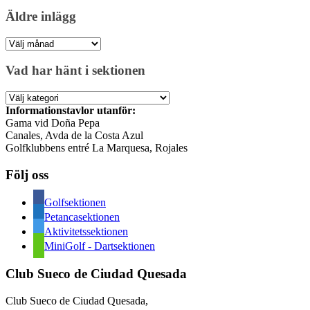
Äldre inlägg
Äldre
inlägg
Vad har hänt i sektionen
Vad
har
Informationstavlor utanför:
hänt
Gama vid Doña Pepa
i
Canales, Avda de la Costa Azul
sektionen
Golfklubbens entré La Marquesa, Rojales
Följ oss
Golfsektionen
Petancasektionen
Aktivitetssektionen
MiniGolf - Dartsektionen
Club Sueco de Ciudad Quesada
Club Sueco de Ciudad Quesada,