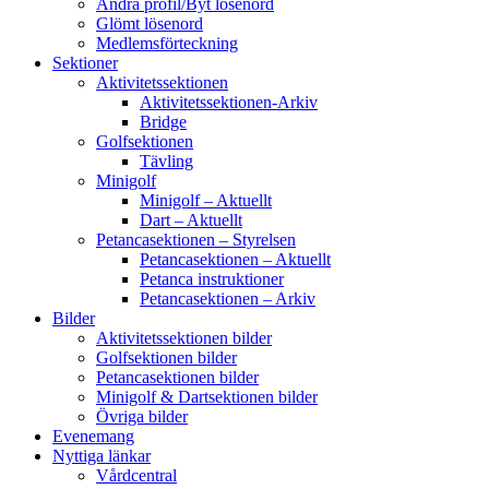
Ändra profil/Byt lösenord
Glömt lösenord
Medlemsförteckning
Sektioner
Aktivitetssektionen
Aktivitetssektionen-Arkiv
Bridge
Golfsektionen
Tävling
Minigolf
Minigolf – Aktuellt
Dart – Aktuellt
Petancasektionen – Styrelsen
Petancasektionen – Aktuellt
Petanca instruktioner
Petancasektionen – Arkiv
Bilder
Aktivitetssektionen bilder
Golfsektionen bilder
Petancasektionen bilder
Minigolf & Dartsektionen bilder
Övriga bilder
Evenemang
Nyttiga länkar
Vårdcentral