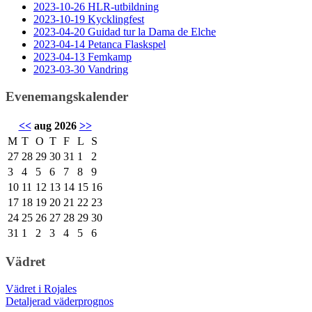
2023-10-26 HLR-utbildning
2023-10-19 Kycklingfest
2023-04-20 Guidad tur la Dama de Elche
2023-04-14 Petanca Flaskspel
2023-04-13 Femkamp
2023-03-30 Vandring
Evenemangskalender
<<
aug 2026
>>
M
T
O
T
F
L
S
27
28
29
30
31
1
2
3
4
5
6
7
8
9
10
11
12
13
14
15
16
17
18
19
20
21
22
23
24
25
26
27
28
29
30
31
1
2
3
4
5
6
Vädret
Vädret i Rojales
Detaljerad väderprognos