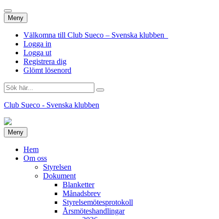
Hoppa
Meny
till
innehåll
Välkomna till Club Sueco – Svenska klubben
Logga in
Logga ut
Registrera dig
Glömt lösenord
Sök
efter:
Club Sueco - Svenska klubben
Hoppa
Meny
till
innehåll
Hem
Om oss
Styrelsen
Dokument
Blanketter
Månadsbrev
Styrelsemötesprotokoll
Årsmöteshandlingar