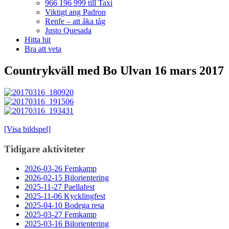
966 196 999 till Taxi
Viktigt ang Padron
Renfe – att åka tåg
Justo Quesada
Hitta hit
Bra att veta
Countrykväll med Bo Ulvan 16 mars 2017
[Visa bildspel]
Tidigare aktiviteter
2026-03-26 Femkamp
2026-02-15 Bilorientering
2025-11-27 Paellafest
2025-11-06 Kycklingfest
2025-04-10 Bodega resa
2025-03-27 Femkamp
2025-03-16 Bilorientering