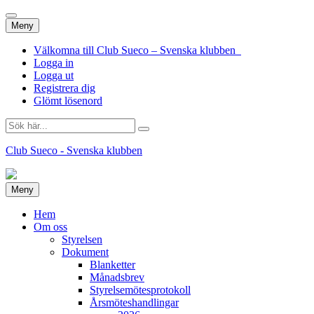
Hoppa
Meny
till
innehåll
Välkomna till Club Sueco – Svenska klubben
Logga in
Logga ut
Registrera dig
Glömt lösenord
Sök
efter:
Club Sueco - Svenska klubben
Hoppa
Meny
till
innehåll
Hem
Om oss
Styrelsen
Dokument
Blanketter
Månadsbrev
Styrelsemötesprotokoll
Årsmöteshandlingar