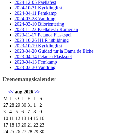
2024-12-05 Paellafest
2024-10-31 Kycklingfest
2024-04-11 Femkamp
2024-03-28 Vandring
2024-03-10 Bilorientering
2023-11-23 Paellafest i Romerian
2023-11-17 Petanca Flaskspel
2023-10-26 HLR-utbildning
2023-10-19 Kycklingfest
2023-04-20 Guidad tur la Dama de Elche
2023-04-14 Petanca Flaskspel
2023-04-13 Femkamp
2023-03-30 Vandring
Evenemangskalender
<<
aug 2026
>>
M
T
O
T
F
L
S
27
28
29
30
31
1
2
3
4
5
6
7
8
9
10
11
12
13
14
15
16
17
18
19
20
21
22
23
24
25
26
27
28
29
30