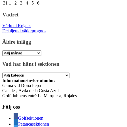
31
1
2
3
4
5
6
Vädret
Vädret i Rojales
Detaljerad väderprognos
Äldre inlägg
Äldre
inlägg
Vad har hänt i sektionen
Vad
har
Informationstavlor utanför:
hänt
Gama vid Doña Pepa
i
Canales, Avda de la Costa Azul
sektionen
Golfklubbens entré La Marquesa, Rojales
Följ oss
Golfsektionen
Petancasektionen