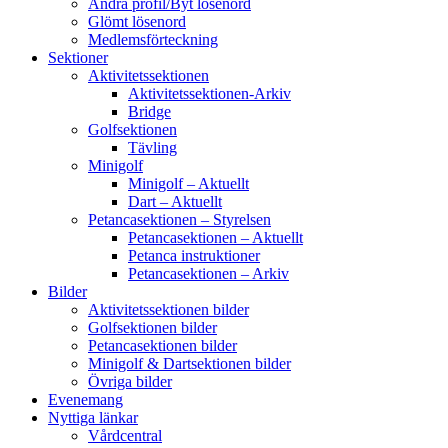
Ändra profil/Byt lösenord
Glömt lösenord
Medlemsförteckning
Sektioner
Aktivitetssektionen
Aktivitetssektionen-Arkiv
Bridge
Golfsektionen
Tävling
Minigolf
Minigolf – Aktuellt
Dart – Aktuellt
Petancasektionen – Styrelsen
Petancasektionen – Aktuellt
Petanca instruktioner
Petancasektionen – Arkiv
Bilder
Aktivitetssektionen bilder
Golfsektionen bilder
Petancasektionen bilder
Minigolf & Dartsektionen bilder
Övriga bilder
Evenemang
Nyttiga länkar
Vårdcentral