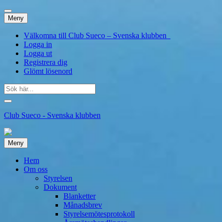
Hoppa
Meny
till
innehåll
Välkomna till Club Sueco – Svenska klubben
Logga in
Logga ut
Registrera dig
Glömt lösenord
Sök
efter:
Club Sueco - Svenska klubben
Hoppa
Meny
till
innehåll
Hem
Om oss
Styrelsen
Dokument
Blanketter
Månadsbrev
Styrelsemötesprotokoll