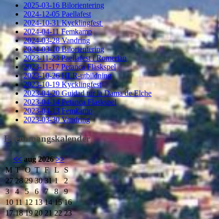
2025-03-16 Bilorientering
2024-12-05 Paellafest
2024-10-31 Kycklingfest
2024-04-11 Femkamp
2024-03-28 Vandring
2024-03-10 Bilorientering
2023-11-23 Paellafest i Romerian
2023-11-17 Petanca Flaskspel
2023-10-26 HLR-utbildning
2023-10-19 Kycklingfest
2023-04-20 Guidad tur la Dama de Elche
2023-04-14 Petanca Flaskspel
2023-04-13 Femkamp
2023-03-30 Vandring
Evenemangskalender
<<
aug 2026
>>
M
T
O
T
F
L
S
27
28
29
30
31
1
2
3
4
5
6
7
8
9
10
11
12
13
14
15
16
17
18
19
20
21
22
23