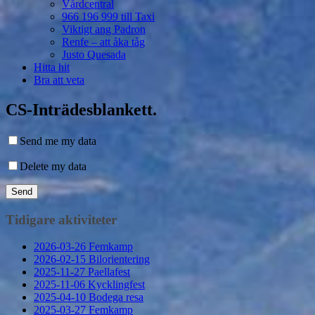
Vårdcentral
966 196 999 till Taxi
Viktigt ang Padron
Renfe – att åka tåg
Justo Quesada
Hitta hit
Bra att veta
CS-Inträdesblankett.
Send me my data
Delete my data
Tidigare aktiviteter
2026-03-26 Femkamp
2026-02-15 Bilorientering
2025-11-27 Paellafest
2025-11-06 Kycklingfest
2025-04-10 Bodega resa
2025-03-27 Femkamp