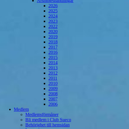
Årsmöteshandlingar
2026
2025
2024
2023
2022
2020
2019
2018
2017
2016
2015
2014
2013
2012
2011
2010
2009
2008
2007
2006
Medlem
Medlemsförmåner
Bli medlem i Club Sueco
Behörighet till hemsidan