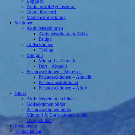
Logga in
Ändra profil/Byt lösenord
Glömt lösenord
Medlemsförteckning
Sektioner
Aktivitetssektionen
Aktivitetssektionen-Arkiv
Bridge
Golfsektionen
Tävling
Minigolf
Minigolf – Aktuellt
Dart – Aktuellt
Petancasektionen – Styrelsen
Petancasektionen – Aktuellt
Petanca instruktioner
Petancasektionen – Arkiv
Bilder
Aktivitetssektionen bilder
Golfsektionen bilder
Petancasektionen bilder
Minigolf & Dartsektionen bilder
Övriga bilder
Evenemang
Nyttiga länkar