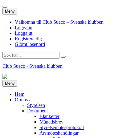
Hoppa
Meny
till
innehåll
Välkomna till Club Sueco – Svenska klubben
Logga in
Logga ut
Registrera dig
Glömt lösenord
Sök
efter:
Club Sueco - Svenska klubben
Hoppa
Meny
till
innehåll
Hem
Om oss
Styrelsen
Dokument
Blanketter
Månadsbrev
Styrelsemötesprotokoll
Årsmöteshandlingar