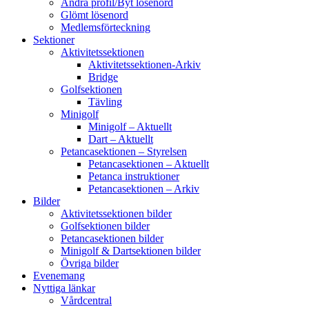
Ändra profil/Byt lösenord
Glömt lösenord
Medlemsförteckning
Sektioner
Aktivitetssektionen
Aktivitetssektionen-Arkiv
Bridge
Golfsektionen
Tävling
Minigolf
Minigolf – Aktuellt
Dart – Aktuellt
Petancasektionen – Styrelsen
Petancasektionen – Aktuellt
Petanca instruktioner
Petancasektionen – Arkiv
Bilder
Aktivitetssektionen bilder
Golfsektionen bilder
Petancasektionen bilder
Minigolf & Dartsektionen bilder
Övriga bilder
Evenemang
Nyttiga länkar
Vårdcentral