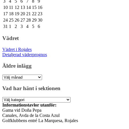
3
4
5
6
7
8
9
10
11
12
13
14
15
16
17
18
19
20
21
22
23
24
25
26
27
28
29
30
31
1
2
3
4
5
6
Vädret
Vädret i Rojales
Detaljerad väderprognos
Äldre inlägg
Äldre
inlägg
Vad har hänt i sektionen
Vad
har
Informationstavlor utanför:
hänt
Gama vid Doña Pepa
i
Canales, Avda de la Costa Azul
sektionen
Golfklubbens entré La Marquesa, Rojales