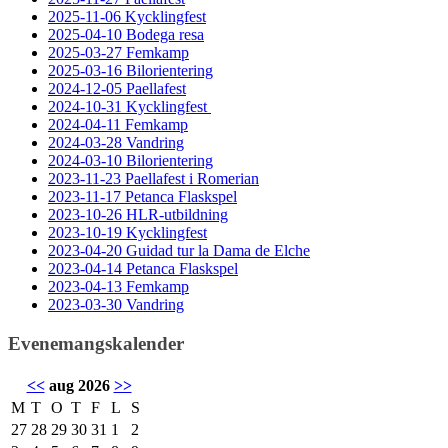
2025-11-06 Kycklingfest
2025-04-10 Bodega resa
2025-03-27 Femkamp
2025-03-16 Bilorientering
2024-12-05 Paellafest
2024-10-31 Kycklingfest
2024-04-11 Femkamp
2024-03-28 Vandring
2024-03-10 Bilorientering
2023-11-23 Paellafest i Romerian
2023-11-17 Petanca Flaskspel
2023-10-26 HLR-utbildning
2023-10-19 Kycklingfest
2023-04-20 Guidad tur la Dama de Elche
2023-04-14 Petanca Flaskspel
2023-04-13 Femkamp
2023-03-30 Vandring
Evenemangskalender
<<
aug 2026
>>
M
T
O
T
F
L
S
27
28
29
30
31
1
2