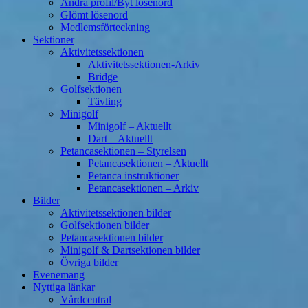
Ändra profil/Byt lösenord
Glömt lösenord
Medlemsförteckning
Sektioner
Aktivitetssektionen
Aktivitetssektionen-Arkiv
Bridge
Golfsektionen
Tävling
Minigolf
Minigolf – Aktuellt
Dart – Aktuellt
Petancasektionen – Styrelsen
Petancasektionen – Aktuellt
Petanca instruktioner
Petancasektionen – Arkiv
Bilder
Aktivitetssektionen bilder
Golfsektionen bilder
Petancasektionen bilder
Minigolf & Dartsektionen bilder
Övriga bilder
Evenemang
Nyttiga länkar
Vårdcentral