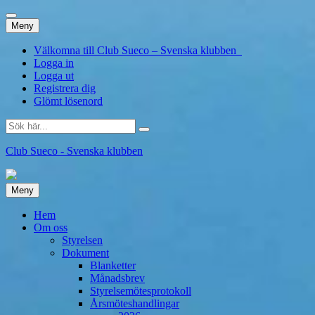
Hoppa
Meny
till
innehåll
Välkomna till Club Sueco – Svenska klubben
Logga in
Logga ut
Registrera dig
Glömt lösenord
Sök
efter:
Club Sueco - Svenska klubben
Hoppa
Meny
till
innehåll
Hem
Om oss
Styrelsen
Dokument
Blanketter
Månadsbrev
Styrelsemötesprotokoll
Årsmöteshandlingar