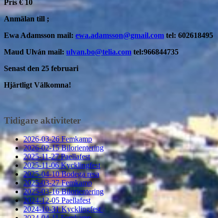
Pris € 10
Anmälan till ;
Ewa Adamsson mail:
ewa.adamsson@gmail.com
tel: 602618495
Maud Ulván mail:
ulvan.bo@telia.com
tel:966844735
Senast den 25 februari
Hjärtligt Välkomna!
Tidigare aktiviteter
2026-03-26 Femkamp
2026-02-15 Bilorientering
2025-11-27 Paellafest
2025-11-06 Kycklingfest
2025-04-10 Bodega resa
2025-03-27 Femkamp
2025-03-16 Bilorientering
2024-12-05 Paellafest
2024-10-31 Kycklingfest
2024-04-11 Femkamp