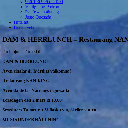
966 196 999 till Taxi
Viktigt ang Padron
Renfe – att åka tåg
Justo Quesada
Hitta hit
Bra att veta
DAM & HERRLUNCH – Restaurang NAN K
Du inbjuds härmed till
DAM & HERRLUNCH
Även singlar är hjärtligt välkomna!
Restaurang NAN KING
Avenida de las Naciones i Quesada
Torsdagen den 2 mars kl 13.00
Sexrätters Taimeny + ½ flaska vin, öl eller vatten
MUSIKUNDERHÅLLNING