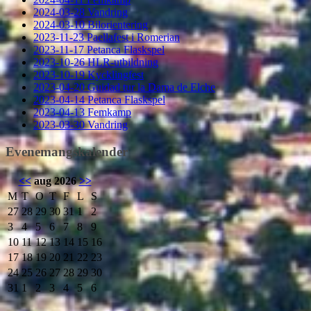
2024-03-28 Vandring
2024-03-10 Bilorientering
2023-11-23 Paellafest i Romerian
2023-11-17 Petanca Flaskspel
2023-10-26 HLR-utbildning
2023-10-19 Kycklingfest
2023-04-20 Guidad tur la Dama de Elche
2023-04-14 Petanca Flaskspel
2023-04-13 Femkamp
2023-03-30 Vandring
Evenemangskalender
<<
aug 2026
>>
M
T
O
T
F
L
S
27
28
29
30
31
1
2
3
4
5
6
7
8
9
10
11
12
13
14
15
16
17
18
19
20
21
22
23
24
25
26
27
28
29
30
31
1
2
3
4
5
6