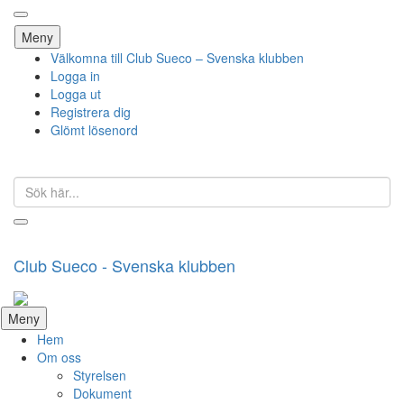
Hoppa
Meny
till
Välkomna till Club Sueco – Svenska klubben
innehåll
Logga in
Logga ut
Registrera dig
Glömt lösenord
Sök
efter:
Club Sueco - Svenska klubben
Hoppa
Meny
till
Hem
innehåll
Om oss
Styrelsen
Dokument