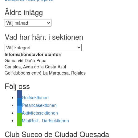
Äldre inlägg
Äldre
inlägg
Vad har hänt i sektionen
Vad
har
Informationstavlor utanför:
hänt
Gama vid Doña Pepa
i
Canales, Avda de la Costa Azul
sektionen
Golfklubbens entré La Marquesa, Rojales
Följ oss
Golfsektionen
Petancasektionen
Aktivitetssektionen
MiniGolf - Dartsektionen
Club Sueco de Ciudad Quesada