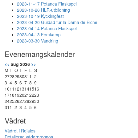
2023-11-17 Petanca Flaskspel
2023-10-26 HLR-utbildning
2023-10-19 Kycklingfest
2023-04-20 Guidad tur la Dama de Elche
2023-04-14 Petanca Flaskspel
2023-04-13 Femkamp
2023-03-30 Vandring
Evenemangskalender
<<
aug 2026
>>
M
T
O
T
F
L
S
27
28
29
30
31
1
2
3
4
5
6
7
8
9
10
11
12
13
14
15
16
17
18
19
20
21
22
23
24
25
26
27
28
29
30
31
1
2
3
4
5
6
Vädret
Vädret i Rojales
Detaljerad väderprognos