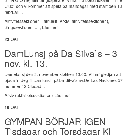
B I N G O Hej alla Bingospelare. Vi har nu bokat lokalen, ”The
Club” och vi kommer att spela på måndagar med start den 13
februari...
Aktivitetssektionen - aktuellt
,
Arkiv (aktivitetssektionen)
,
Bingosektionen
...
,
Läs mer
23
OKT
DamLunsj på Da Silva`s – 3
nov. kl. 13.
Damelunsj den 3. november klokken 13.00. Vi har gledjan att
bjuda in deg til Damlunch påDa Silva's av.De Las Naciones 57
nummer 12,Ciudad...
Arkiv (aktivitetssektionen)
Läs mer
19
OKT
GYMPAN BÖRJAR IGEN
Tisdagar och Torsdagar Kl