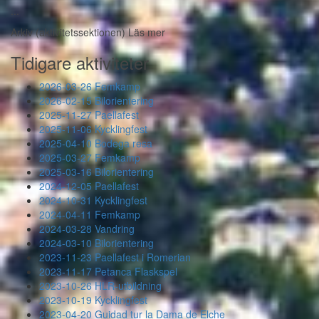
...
Arkiv (aktivitetssektionen)
Läs mer
Tidigare aktiviteter
2026-03-26 Femkamp
2026-02-15 Bilorientering
2025-11-27 Paellafest
2025-11-06 Kycklingfest
2025-04-10 Bodega resa
2025-03-27 Femkamp
2025-03-16 Bilorientering
2024-12-05 Paellafest
2024-10-31 Kycklingfest
2024-04-11 Femkamp
2024-03-28 Vandring
2024-03-10 Bilorientering
2023-11-23 Paellafest i Romerian
2023-11-17 Petanca Flaskspel
2023-10-26 HLR-utbildning
2023-10-19 Kycklingfest
2023-04-20 Guidad tur la Dama de Elche