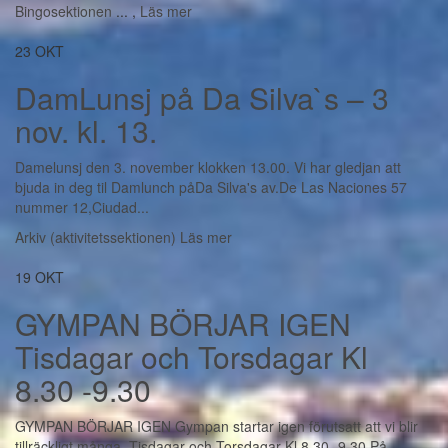
Bingosektionen
...
,
Läs mer
23
OKT
DamLunsj på Da Silva`s – 3
nov. kl. 13.
Damelunsj den 3. november klokken 13.00. Vi har gledjan att
bjuda in deg til Damlunch påDa Silva's av.De Las Naciones 57
nummer 12,Ciudad...
Arkiv (aktivitetssektionen)
Läs mer
19
OKT
GYMPAN BÖRJAR IGEN
Tisdagar och Torsdagar Kl
8.30 -9.30
GYMPAN BÖRJAR IGEN Gympan startar igen förutsatt att vi blir
tillräckligt många. Tisdagar och Torsdagar Kl 8.30 -9.30 På