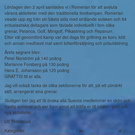
Lördagen den 2 april samlades vi i Romerian för att avsluta
vårens aktiviteter med den traditionella femkampen. Romerian
visade upp sig från sin bästa sida med strålande solsken och 84
entusiastiska deltagare som tävlade individuellt i fem olika
grenar, Petanca, Golf, Minigolf, Pilkastning och Repsnurr.
Efter väl genomförd kamp var det dags för grillning av korv, kött
och annan medhavd mat samt lotteriförsäljning och prisutdelning.
Årets segrare blev:
Peter Norström på 140 poäng
Marianne Forsberg på 130 poäng
Hans E. Johansson på 125 poäng
GRATTIS till er alla.
Jag vill också tacka de olika sektionerna för att, på ett utmärkt
sätt, arrangerat sina grenar.
Slutligen ber jag att få önska alla Suecos medlemmar en skön och
trevlig sommar och ser fram emot att träffa er till hösten igen och
nya aktiviteter.
Ulf Thörnblad
Kategorier:
Arkiv (aktivitetssektionen)
/
av
9999 - Jan Wallin
4