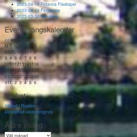
2023-04-14 Petanca Flaskspel
2023-04-13 Femkamp
2023-03-30 Vandring
Evenemangskalender
<<
aug 2026
>>
M
T
O
T
F
L
S
27
28
29
30
31
1
2
3
4
5
6
7
8
9
10
11
12
13
14
15
16
17
18
19
20
21
22
23
24
25
26
27
28
29
30
31
1
2
3
4
5
6
Vädret
Vädret i Rojales
Detaljerad väderprognos
Äldre inlägg
Äldre