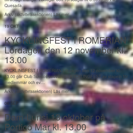
Quesada...
Arkiv (aktivitetssektionen)
Läs mer
19
OKT
KYCKLINGFEST I ROMERIAN
Lördagen den 12 november kl.
13.00
KYCKLINGFEST I ROMERIAN Lördagen den 12 november kl.
13.00 går Club Suecos sedvanliga KYCKLINGFEST av stapeln för
medlemmar och ev....
Arkiv (aktivitetssektionen)
Läs mer
06
SEP
Dam-Lunsj 13 oktober på
Portico Mar kl. 13.00