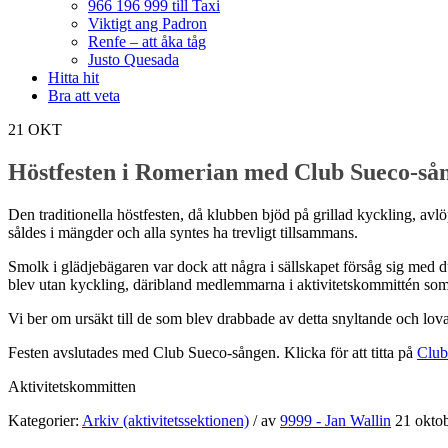
966 196 999 till Taxi
Viktigt ang Padron
Renfe – att åka tåg
Justo Quesada
Hitta hit
Bra att veta
21
OKT
Höstfesten i Romerian med Club Sueco-så
Den traditionella höstfesten, då klubben bjöd på grillad kyckling, avlö
såldes i mängder och alla syntes ha trevligt tillsammans.
Smolk i glädjebägaren var dock att några i sällskapet försåg sig med 
blev utan kyckling, däribland medlemmarna i aktivitetskommittén som lag
Vi ber om ursäkt till de som blev drabbade av detta snyltande och lo
Festen avslutades med Club Sueco-sången. Klicka för att titta på
Club
Aktivitetskommitten
Kategorier:
Arkiv (aktivitetssektionen)
/
av
9999 - Jan Wallin
21 okto