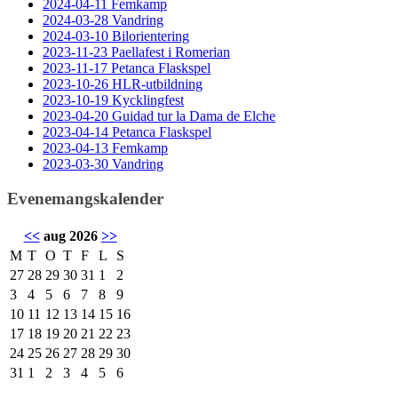
2024-04-11 Femkamp
2024-03-28 Vandring
2024-03-10 Bilorientering
2023-11-23 Paellafest i Romerian
2023-11-17 Petanca Flaskspel
2023-10-26 HLR-utbildning
2023-10-19 Kycklingfest
2023-04-20 Guidad tur la Dama de Elche
2023-04-14 Petanca Flaskspel
2023-04-13 Femkamp
2023-03-30 Vandring
Evenemangskalender
<<
aug 2026
>>
M
T
O
T
F
L
S
27
28
29
30
31
1
2
3
4
5
6
7
8
9
10
11
12
13
14
15
16
17
18
19
20
21
22
23
24
25
26
27
28
29
30
31
1
2
3
4
5
6