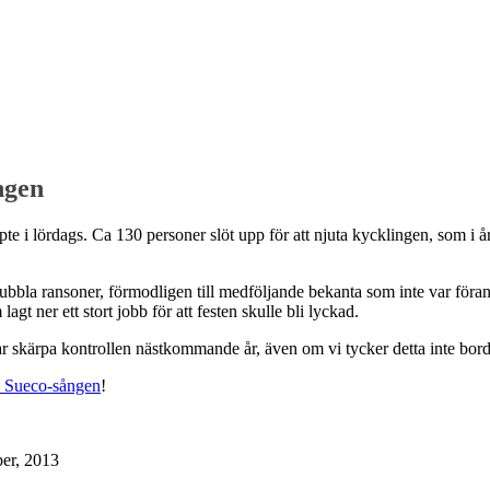
ngen
pte i lördags. Ca 130 personer slöt upp för att njuta kycklingen, som i å
dubbla ransoner, förmodligen till medföljande bekanta som inte var föra
t ner ett stort jobb för att festen skulle bli lyckad.
var skärpa kontrollen nästkommande år, även om vi tycker detta inte bo
 Sueco-sången
!
ber, 2013