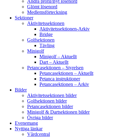
Ändra profil/Byt lösenord
Glömt lösenord
Medlemsförteckning
Sektioner
Aktivitetssektionen
Aktivitetssektionen-Arkiv
Bridge
Golfsektionen
Tävling
Minigolf
Minigolf – Aktuellt
Dart – Aktuellt
Petancasektionen – Styrelsen
Petancasektionen – Aktuellt
Petanca instruktioner
Petancasektionen – Arkiv
Bilder
Aktivitetssektionen bilder
Golfsektionen bilder
Petancasektionen bilder
Minigolf & Dartsektionen bilder
Övriga bilder
Evenemang
Nyttiga länkar
Vårdcentral