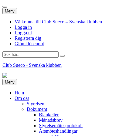
Hoppa
Meny
till
innehåll
Välkomna till Club Sueco – Svenska klubben
Logga in
Logga ut
Registrera dig
Glömt lösenord
Sök
efter:
Club Sueco - Svenska klubben
Hoppa
Meny
till
innehåll
Hem
Om oss
Styrelsen
Dokument
Blanketter
Månadsbrev
Styrelsemötesprotokoll
Årsmöteshandlingar