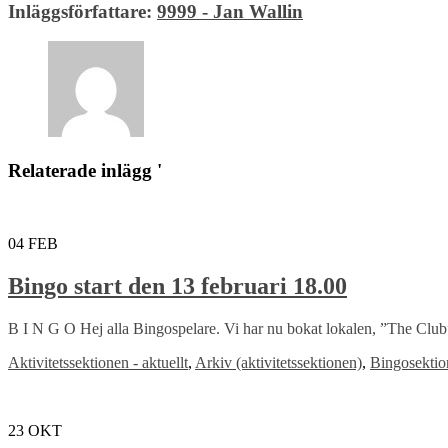
Inläggsförfattare:
9999 - Jan Wallin
Relaterade inlägg '
04
FEB
Bingo start den 13 februari 18.00
B I N G O Hej alla Bingospelare. Vi har nu bokat lokalen, ”The Club”
Aktivitetssektionen - aktuellt
,
Arkiv (aktivitetssektionen)
,
Bingosektio
23
OKT