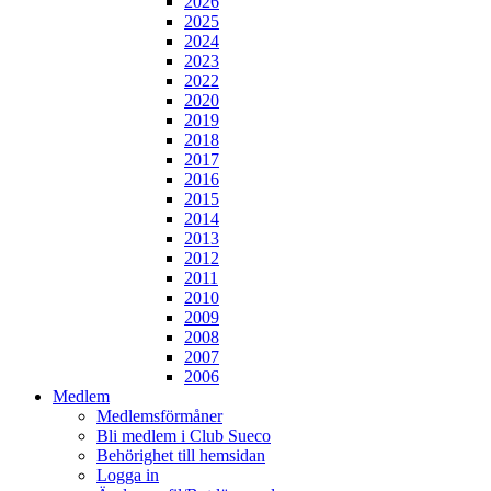
2026
2025
2024
2023
2022
2020
2019
2018
2017
2016
2015
2014
2013
2012
2011
2010
2009
2008
2007
2006
Medlem
Medlemsförmåner
Bli medlem i Club Sueco
Behörighet till hemsidan
Logga in