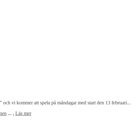
 och vi kommer att spela på måndagar med start den 13 februari...
nen
...
,
Läs mer