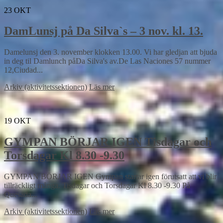
23
OKT
DamLunsj på Da Silva`s – 3 nov. kl. 13.
Damelunsj den 3. november klokken 13.00. Vi har gledjan att bjuda
in deg til Damlunch påDa Silva's av.De Las Naciones 57 nummer
12,Ciudad...
Arkiv (aktivitetssektionen)
Läs mer
19
OKT
GYMPAN BÖRJAR IGEN Tisdagar och
Torsdagar Kl 8.30 -9.30
GYMPAN BÖRJAR IGEN Gympan startar igen förutsatt att vi blir
tillräckligt många. Tisdagar och Torsdagar Kl 8.30 -9.30 På
Quesada...
Arkiv (aktivitetssektionen)
Läs mer