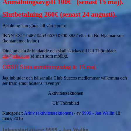
Anmälningsavgift 100€ (senast 15 maj).
Slutbetalning 260€ (senast 24 augusti).
Betalning kan göras till vårt konto:
IBAN ES11 0487 0453 6620 0700 3822 eller till Bo Hjalmarsson
(kontant mot kvitto)
Din anmälan är bindande och skall skickas till Ulf Thörnblad:
uht@telia.com
så snart som möjligt.
OBS!! Sista anmälningsdag är 15 maj.
Jag inbjuder och hälsar alla Club Suecos medlemmar välkomna och
ser fram emot höstens “äventyr”.
Aktivitetssektionen
Ulf Thörnblad
Kategorier:
Arkiv (aktivitetssektionen)
/
av
9999 - Jan Wallin
18
mars, 2016
Inläggsförfattare:
9999 - Jan Wallin