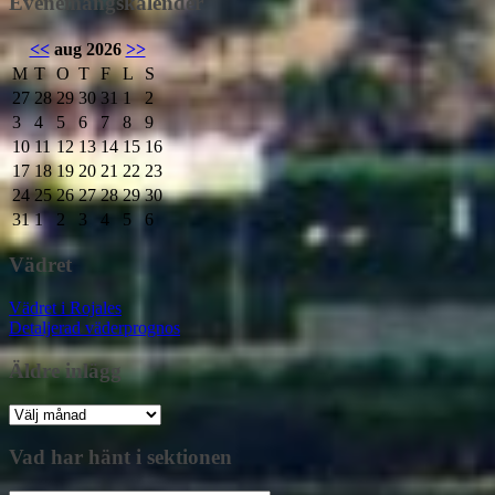
Evenemangskalender
<<
aug 2026
>>
M
T
O
T
F
L
S
27
28
29
30
31
1
2
3
4
5
6
7
8
9
10
11
12
13
14
15
16
17
18
19
20
21
22
23
24
25
26
27
28
29
30
31
1
2
3
4
5
6
Vädret
Vädret i Rojales
Detaljerad väderprognos
Äldre inlägg
Äldre
inlägg
Vad har hänt i sektionen