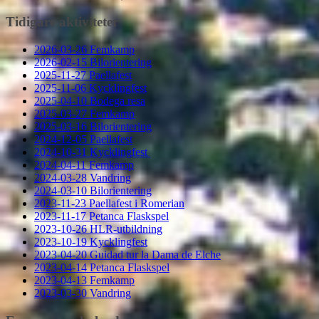
Tidigare aktiviteter
2026-03-26 Femkamp
2026-02-15 Bilorientering
2025-11-27 Paellafest
2025-11-06 Kycklingfest
2025-04-10 Bodega resa
2025-03-27 Femkamp
2025-03-16 Bilorientering
2024-12-05 Paellafest
2024-10-31 Kycklingfest
2024-04-11 Femkamp
2024-03-28 Vandring
2024-03-10 Bilorientering
2023-11-23 Paellafest i Romerian
2023-11-17 Petanca Flaskspel
2023-10-26 HLR-utbildning
2023-10-19 Kycklingfest
2023-04-20 Guidad tur la Dama de Elche
2023-04-14 Petanca Flaskspel
2023-04-13 Femkamp
2023-03-30 Vandring