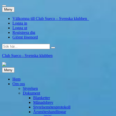
Hoppa
Meny
till
innehåll
Välkomna till Club Sueco – Svenska klubben
Logga in
Logga ut
Registrera dig
Glömt lösenord
Sök
efter:
Club Sueco - Svenska klubben
Hoppa
Meny
till
innehåll
Hem
Om oss
Styrelsen
Dokument
Blanketter
Månadsbrev
Styrelsemötesprotokoll
Årsmöteshandlingar