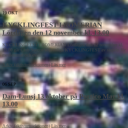
19
OKT
KYCKLINGFEST I ROMERIAN
Lördagen den 12 november kl. 13.00
KYCKLINGFEST I ROMERIAN Lördagen den 12 november kl.
13.00 går Club Suecos sedvanliga KYCKLINGFEST av stapeln för
medlemmar och ev....
Arkiv (aktivitetssektionen)
Läs mer
06
SEP
Dam-Lunsj 13 oktober på Portico Mar kl.
13.00
...
Arkiv (aktivitetssektionen)
Läs mer