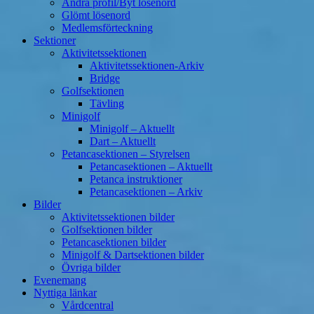
Ändra profil/Byt lösenord
Glömt lösenord
Medlemsförteckning
Sektioner
Aktivitetssektionen
Aktivitetssektionen-Arkiv
Bridge
Golfsektionen
Tävling
Minigolf
Minigolf – Aktuellt
Dart – Aktuellt
Petancasektionen – Styrelsen
Petancasektionen – Aktuellt
Petanca instruktioner
Petancasektionen – Arkiv
Bilder
Aktivitetssektionen bilder
Golfsektionen bilder
Petancasektionen bilder
Minigolf & Dartsektionen bilder
Övriga bilder
Evenemang
Nyttiga länkar
Vårdcentral