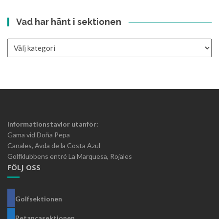
Vad har hänt i sektionen
Vad
har
hänt
i
sektionen
Informationstavlor utanför:
Gama vid Doña Pepa
Canales, Avda de la Costa Azul
Golfklubbens entré La Marquesa, Rojales
FÖLJ OSS
Golfsektionen
Petancasektionen