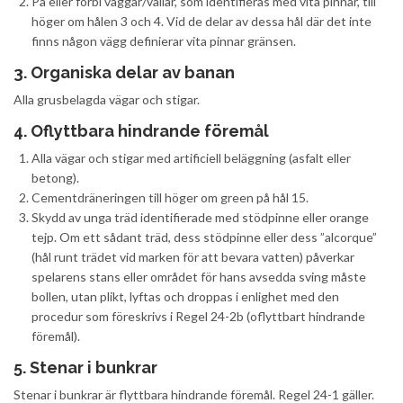
På eller förbi väggar/vallar, som identifieras med vita pinnar, till
höger om hålen 3 och 4. Vid de delar av dessa hål där det inte
finns någon vägg definierar vita pinnar gränsen.
3. Organiska delar av banan
Alla grusbelagda vägar och stigar.
4. Oflyttbara hindrande föremål
Alla vägar och stigar med artificiell beläggning (asfalt eller
betong).
Cementdräneringen till höger om green på hål 15.
Skydd av unga träd identifierade med stödpinne eller orange
tejp. Om ett sådant träd, dess stödpinne eller dess ”alcorque”
(hål runt trädet vid marken för att bevara vatten) påverkar
spelarens stans eller området för hans avsedda sving måste
bollen, utan plikt, lyftas och droppas i enlighet med den
procedur som föreskrivs i Regel 24-2b (oflyttbart hindrande
föremål).
5. Stenar i bunkrar
Stenar i bunkrar är flyttbara hindrande föremål. Regel 24-1 gäller.