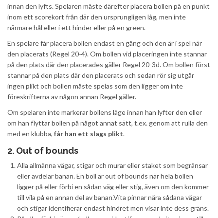
innan den lyfts. Spelaren måste därefter placera bollen på en punkt
inom ett scorekort från där den ursprungligen låg, men inte
närmare hål eller i ett hinder eller på en green.
En spelare får placera bollen endast en gång och den är i spel när
den placerats (Regel 20-4). Om bollen vid placeringen inte stannar
på den plats där den placerades gäller Regel 20-3d. Om bollen först
stannar på den plats där den placerats och sedan rör sig utgår
ingen plikt och bollen måste spelas som den ligger om inte
föreskrifterna av någon annan Regel gäller.
Om spelaren inte markerar bollens läge innan han lyfter den eller
om han flyttar bollen på något annat sätt, t.ex. genom att rulla den
med en klubba,
får han ett slags plikt
.
2. Out of bounds
Alla allmänna vägar, stigar och murar eller staket som begränsar
eller avdelar banan. En boll är out of bounds när hela bollen
ligger på eller förbi en sådan väg eller stig, även om den kommer
till vila på en annan del av banan.Vita pinnar nära sådana vägar
och stigar identifierar endast hindret men visar inte dess gräns.