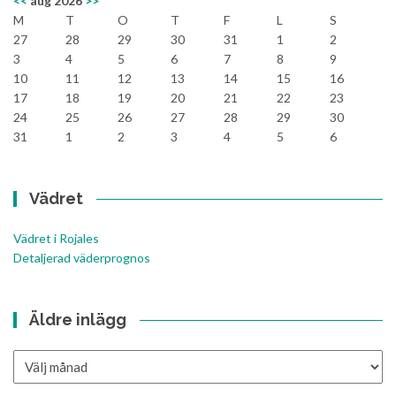
<<
aug 2026
>>
M
T
O
T
F
L
S
27
28
29
30
31
1
2
3
4
5
6
7
8
9
10
11
12
13
14
15
16
17
18
19
20
21
22
23
24
25
26
27
28
29
30
31
1
2
3
4
5
6
Vädret
Vädret i Rojales
Detaljerad väderprognos
Äldre inlägg
Äldre
inlägg