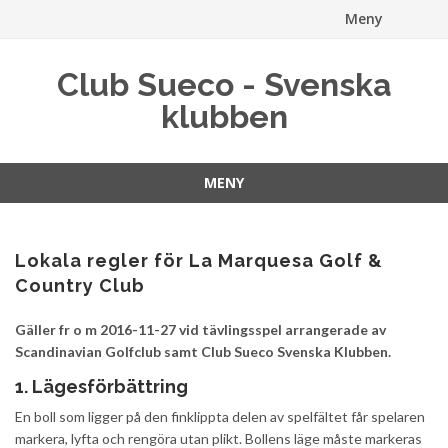
Meny
Hoppa
Club Sueco - Svenska
till
klubben
innehåll
MENY
Hoppa
till
innehåll
Lokala regler för La Marquesa Golf &
Country Club
Gäller fr o m 2016-11-27 vid tävlingsspel arrangerade av
Scandinavian Golfclub samt Club Sueco Svenska Klubben.
1. Lägesförbättring
En boll som ligger på den finklippta delen av spelfältet får spelaren
markera, lyfta och rengöra utan plikt. Bollens läge måste markeras