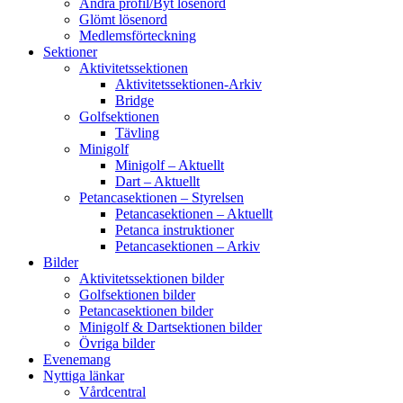
Ändra profil/Byt lösenord
Glömt lösenord
Medlemsförteckning
Sektioner
Aktivitetssektionen
Aktivitetssektionen-Arkiv
Bridge
Golfsektionen
Tävling
Minigolf
Minigolf – Aktuellt
Dart – Aktuellt
Petancasektionen – Styrelsen
Petancasektionen – Aktuellt
Petanca instruktioner
Petancasektionen – Arkiv
Bilder
Aktivitetssektionen bilder
Golfsektionen bilder
Petancasektionen bilder
Minigolf & Dartsektionen bilder
Övriga bilder
Evenemang
Nyttiga länkar
Vårdcentral