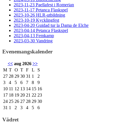
2023-11-23 Paellafest i Romerian
2023-11-17 Petanca Flaskspel
2023-10-26 HLR-utbildning
2023-10-19 Kycklingfest
2023-04-20 Guidad tur la Dama de Elche
2023-04-14 Petanca Flaskspel
2023-04-13 Femkamp
2023-03-30 Vandring
Evenemangskalender
<<
aug 2026
>>
M
T
O
T
F
L
S
27
28
29
30
31
1
2
3
4
5
6
7
8
9
10
11
12
13
14
15
16
17
18
19
20
21
22
23
24
25
26
27
28
29
30
31
1
2
3
4
5
6
Vädret