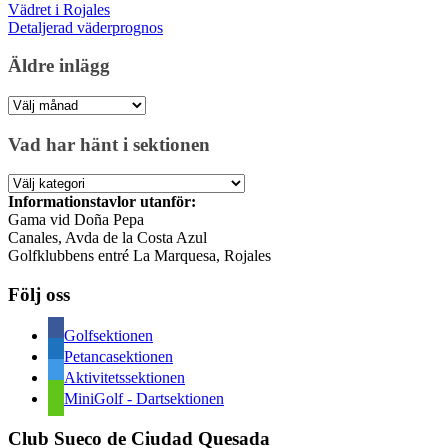
Vädret i Rojales
Detaljerad väderprognos
Äldre inlägg
Äldre
inlägg
Vad har hänt i sektionen
Vad
har
Informationstavlor utanför:
hänt
Gama vid Doña Pepa
i
Canales, Avda de la Costa Azul
sektionen
Golfklubbens entré La Marquesa, Rojales
Följ oss
Golfsektionen
Petancasektionen
Aktivitetssektionen
MiniGolf - Dartsektionen
Club Sueco de Ciudad Quesada