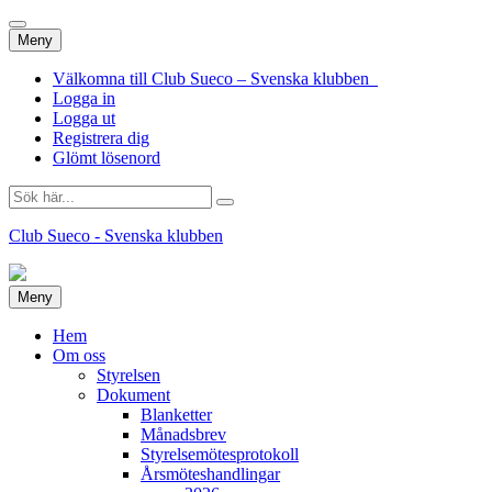
Hoppa
Meny
till
innehåll
Välkomna till Club Sueco – Svenska klubben
Logga in
Logga ut
Registrera dig
Glömt lösenord
Sök
efter:
Club Sueco - Svenska klubben
Hoppa
Meny
till
innehåll
Hem
Om oss
Styrelsen
Dokument
Blanketter
Månadsbrev
Styrelsemötesprotokoll
Årsmöteshandlingar