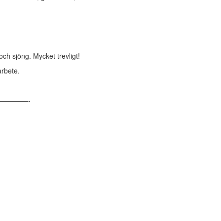
ch sjöng. Mycket trevligt!
arbete.
————-