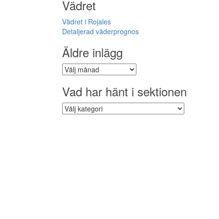
Vädret
Vädret i Rojales
Detaljerad väderprognos
Äldre inlägg
Äldre
inlägg
Vad har hänt i sektionen
Vad
har
hänt
i
sektionen