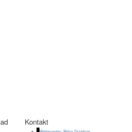
dad
Kontakt
Webmaster: Björn Dyrefors