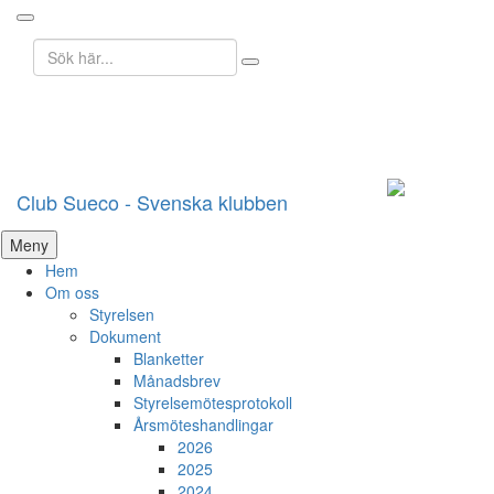
Sök
efter:
Club Sueco - Svenska klubben
Hoppa
Meny
till
Hem
innehåll
Om oss
Styrelsen
Dokument
Blanketter
Månadsbrev
Styrelsemötesprotokoll
Årsmöteshandlingar
2026
2025
2024