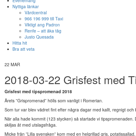
Evenemang
Nyttiga länkar
Vårdcentral
966 196 999 till Taxi
Viktigt ang Padron
Renfe – att åka tåg
Justo Quesada
Hitta hit
Bra att veta
22
MAR
2018-03-22 Grisfest med 
Grisfest med tipspromenad 2018
Årets ”Grispromenad” hölls som vanligt i Romerian.
Som tur var blev vädret fint efter några dagar med kallt, regnigt och 
När alla hade kommit (123 stycken) så startade vi tipspromenaden.
skiljas åt med utslagsfråga.
Micke från ”Lilla svensken” kom med en helgrillad gris, potatissallad, 