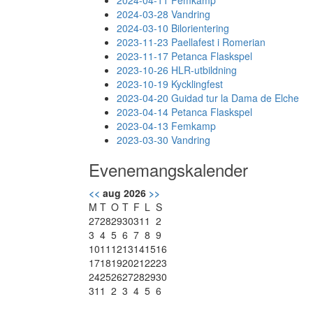
2024-04-11 Femkamp
2024-03-28 Vandring
2024-03-10 Bilorientering
2023-11-23 Paellafest i Romerian
2023-11-17 Petanca Flaskspel
2023-10-26 HLR-utbildning
2023-10-19 Kycklingfest
2023-04-20 Guidad tur la Dama de Elche
2023-04-14 Petanca Flaskspel
2023-04-13 Femkamp
2023-03-30 Vandring
Evenemangskalender
<<
aug 2026
>>
M
T
O
T
F
L
S
27
28
29
30
31
1
2
3
4
5
6
7
8
9
10
11
12
13
14
15
16
17
18
19
20
21
22
23
24
25
26
27
28
29
30
31
1
2
3
4
5
6