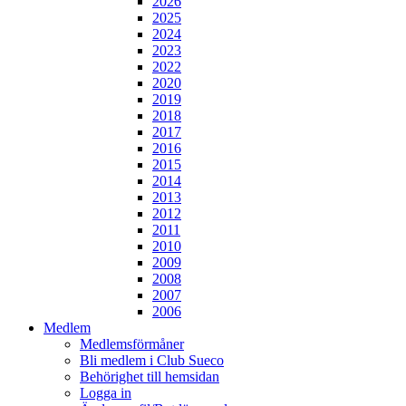
2026
2025
2024
2023
2022
2020
2019
2018
2017
2016
2015
2014
2013
2012
2011
2010
2009
2008
2007
2006
Medlem
Medlemsförmåner
Bli medlem i Club Sueco
Behörighet till hemsidan
Logga in