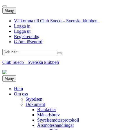
Hoppa
Meny
till
innehåll
Välkomna till Club Sueco – Svenska klubben
Logga in
Logga ut
Registrera dig
Glömt lösenord
Sök
efter:
Club Sueco - Svenska klubben
Hoppa
Meny
till
innehåll
Hem
Om oss
Styrelsen
Dokument
Blanketter
Månadsbrev
Styrelsemötesprotokoll
Årsmöteshandlingar