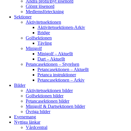
Ändra profil/Byt lösenord
Glömt lösenord
Medlemsförteckning
Sektioner
Aktivitetssektionen
Aktivitetssektionen-Arkiv
Bridge
Golfsektionen
Tävling
Minigolf
Minigolf – Aktuellt
Dart – Aktuellt
Petancasektionen – Styrelsen
Petancasektionen – Aktuellt
Petanca instruktioner
Petancasektionen – Arkiv
Bilder
Aktivitetssektionen bilder
Golfsektionen bilder
Petancasektionen bilder
Minigolf & Dartsektionen bilder
Övriga bilder
Evenemang
Nyttiga länkar
Vårdcentral