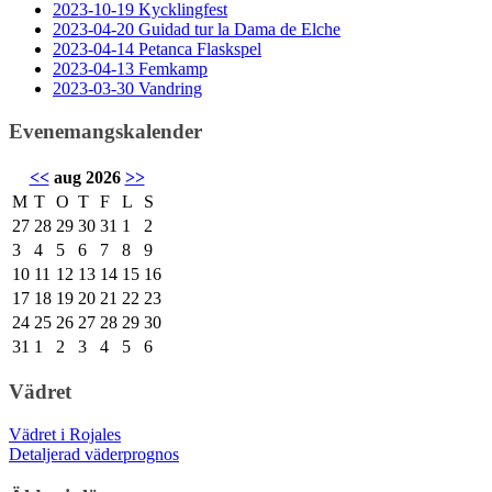
2023-10-19 Kycklingfest
2023-04-20 Guidad tur la Dama de Elche
2023-04-14 Petanca Flaskspel
2023-04-13 Femkamp
2023-03-30 Vandring
Evenemangskalender
<<
aug 2026
>>
M
T
O
T
F
L
S
27
28
29
30
31
1
2
3
4
5
6
7
8
9
10
11
12
13
14
15
16
17
18
19
20
21
22
23
24
25
26
27
28
29
30
31
1
2
3
4
5
6
Vädret
Vädret i Rojales
Detaljerad väderprognos