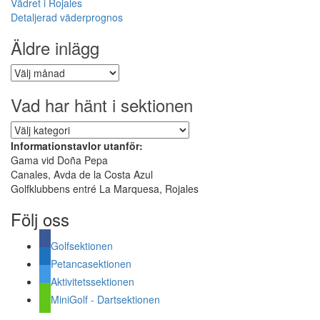
Vädret i Rojales
Detaljerad väderprognos
Äldre inlägg
Äldre
inlägg
Vad har hänt i sektionen
Vad
har
Informationstavlor utanför:
hänt
Gama vid Doña Pepa
i
Canales, Avda de la Costa Azul
sektionen
Golfklubbens entré La Marquesa, Rojales
Följ oss
Golfsektionen
Petancasektionen
Aktivitetssektionen
MiniGolf - Dartsektionen