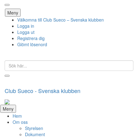
Hoppa
Meny
till
Välkomna till Club Sueco – Svenska klubben
innehåll
Logga in
Logga ut
Registrera dig
Glömt lösenord
Sök
efter:
Club Sueco - Svenska klubben
Hoppa
Meny
till
Hem
innehåll
Om oss
Styrelsen
Dokument