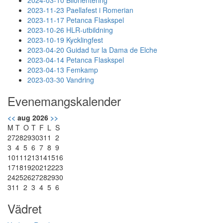
2024-03-10 Bilorientering
2023-11-23 Paellafest i Romerian
2023-11-17 Petanca Flaskspel
2023-10-26 HLR-utbildning
2023-10-19 Kycklingfest
2023-04-20 Guidad tur la Dama de Elche
2023-04-14 Petanca Flaskspel
2023-04-13 Femkamp
2023-03-30 Vandring
Evenemangskalender
<<
aug 2026
>>
M
T
O
T
F
L
S
27
28
29
30
31
1
2
3
4
5
6
7
8
9
10
11
12
13
14
15
16
17
18
19
20
21
22
23
24
25
26
27
28
29
30
31
1
2
3
4
5
6
Vädret