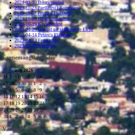
2024-03-10 Bilorientering
2023-11-23 Paellafest i Romerian
2023-11-17 Petanca Flaskspel
2023-10-26 HLR-utbildning
2023-10-19 Kycklingfest
2023-04-20 Guidad tur la Dama de Elche
2023-04-14 Petanca Flaskspel
2023-04-13 Femkamp
2023-03-30 Vandring
Evenemangskalender
<<
aug 2026
>>
M
T
O
T
F
L
S
27
28
29
30
31
1
2
3
4
5
6
7
8
9
10
11
12
13
14
15
16
17
18
19
20
21
22
23
24
25
26
27
28
29
30
31
1
2
3
4
5
6
Vädret