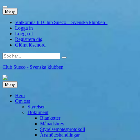
Hoppa
Meny
till
innehåll
Välkomna till Club Sueco – Svenska klubben
Logga in
Logga ut
Registrera dig
Glömt lösenord
Sök
efter:
Club Sueco - Svenska klubben
Hoppa
Meny
till
innehåll
Hem
Om oss
Styrelsen
Dokument
Blanketter
Månadsbrev
Styrelsemötesprotokoll
Årsmöteshandlingar