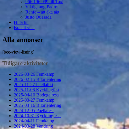
966 196 999 till Taxi
Viktigt ang Padron
Renfe – att åka tåg
Justo Quesada
Hitta hit
Bra att veta
Alla annonser
[bee-view-listing]
Tidigare aktiviteter
2026-03-26 Femkamp
2026-02-15 Bilorientering
2025-11-27 Paellafest
2025-11-06 Kycklingfest
2025-04-10 Bodega resa
2025-03-27 Femkamp
2025-03-16 Bilorientering
2024-12-05 Paellafest
2024-10-31 Kycklingfest
2024-04-11 Femkamp
2024-03-28 Vandring