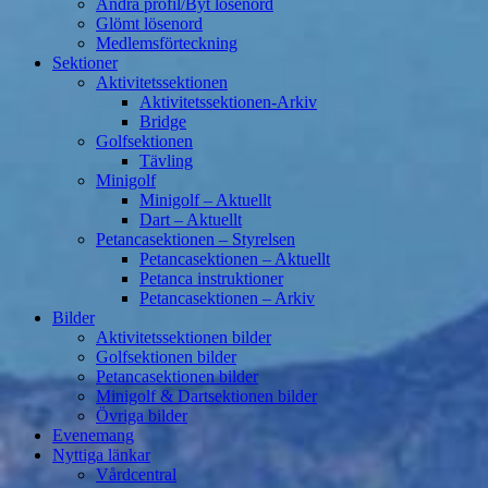
Ändra profil/Byt lösenord
Glömt lösenord
Medlemsförteckning
Sektioner
Aktivitetssektionen
Aktivitetssektionen-Arkiv
Bridge
Golfsektionen
Tävling
Minigolf
Minigolf – Aktuellt
Dart – Aktuellt
Petancasektionen – Styrelsen
Petancasektionen – Aktuellt
Petanca instruktioner
Petancasektionen – Arkiv
Bilder
Aktivitetssektionen bilder
Golfsektionen bilder
Petancasektionen bilder
Minigolf & Dartsektionen bilder
Övriga bilder
Evenemang
Nyttiga länkar
Vårdcentral