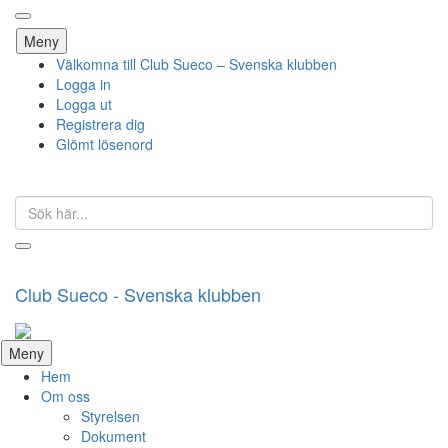
Hoppa
Meny
till
Välkomna till Club Sueco – Svenska klubben
innehåll
Logga in
Logga ut
Registrera dig
Glömt lösenord
Sök
efter:
Club Sueco - Svenska klubben
Hoppa
Meny
till
Hem
innehåll
Om oss
Styrelsen
Dokument