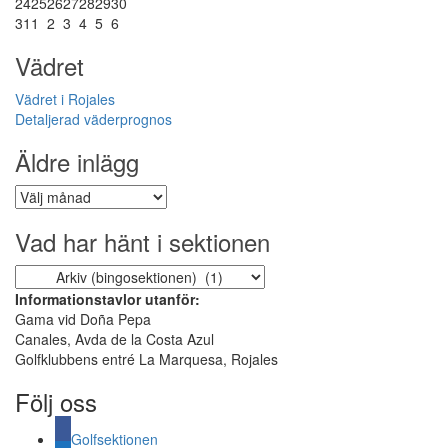
24
25
26
27
28
29
30
31
1
2
3
4
5
6
Vädret
Vädret i Rojales
Detaljerad väderprognos
Äldre inlägg
Äldre
inlägg
Vad har hänt i sektionen
Vad
har
Informationstavlor utanför:
hänt
Gama vid Doña Pepa
i
Canales, Avda de la Costa Azul
sektionen
Golfklubbens entré La Marquesa, Rojales
Följ oss
Golfsektionen