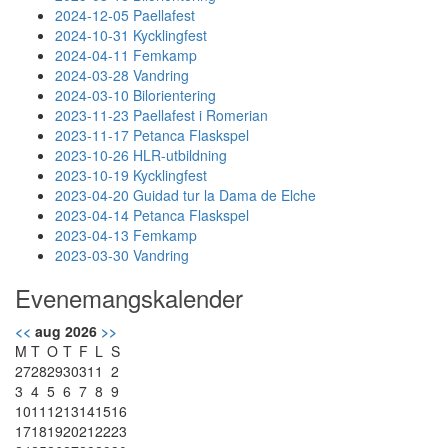
2024-12-05 Paellafest
2024-10-31 Kycklingfest
2024-04-11 Femkamp
2024-03-28 Vandring
2024-03-10 Bilorientering
2023-11-23 Paellafest i Romerian
2023-11-17 Petanca Flaskspel
2023-10-26 HLR-utbildning
2023-10-19 Kycklingfest
2023-04-20 Guidad tur la Dama de Elche
2023-04-14 Petanca Flaskspel
2023-04-13 Femkamp
2023-03-30 Vandring
Evenemangskalender
<<
aug 2026
>>
M
T
O
T
F
L
S
27
28
29
30
31
1
2
3
4
5
6
7
8
9
10
11
12
13
14
15
16
17
18
19
20
21
22
23