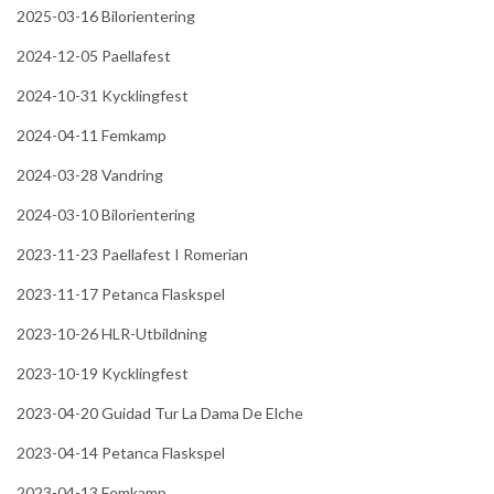
2025-03-16 Bilorientering
r
t
2024-12-05 Paellafest
i
l
2024-10-31 Kycklingfest
l
2024-04-11 Femkamp
B
i
2024-03-28 Vandring
b
l
2024-03-10 Bilorientering
i
2023-11-23 Paellafest I Romerian
o
t
2023-11-17 Petanca Flaskspel
e
2023-10-26 HLR-Utbildning
k
e
2023-10-19 Kycklingfest
t
2023-04-20 Guidad Tur La Dama De Elche
2023-04-14 Petanca Flaskspel
2023-04-13 Femkamp