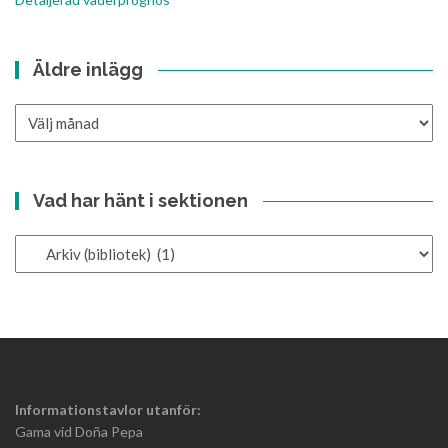
Äldre inlägg
Äldre
inlägg
Vad har hänt i sektionen
Vad
har
hänt
i
sektionen
Informationstavlor utanför:
Gama vid Doña Pepa