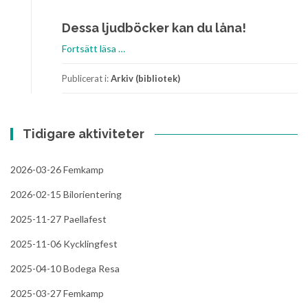
Dessa ljudböcker kan du låna!
o
Fortsätt läsa
…
m
S
Publicerat i:
Arkiv (bibliotek)
k
ä
n
Tidigare aktiviteter
k
t
a
2026-03-26 Femkamp
l
2026-02-15 Bilorientering
j
u
2025-11-27 Paellafest
d
2025-11-06 Kycklingfest
b
ö
2025-04-10 Bodega Resa
c
k
2025-03-27 Femkamp
e