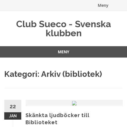
Meny
Hoppa
Club Sueco - Svenska
till
klubben
innehåll
MENY
Hoppa
till
Kategori:
Arkiv (bibliotek)
innehåll
22
Skänkta ljudböcker till
JAN
Biblioteket