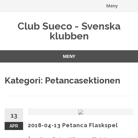
Meny
Hoppa
Club Sueco - Svenska
till
klubben
innehåll
MENY
Hoppa
till
Kategori:
Petancasektionen
innehåll
13
2018-04-13 Petanca Flaskspel
APR