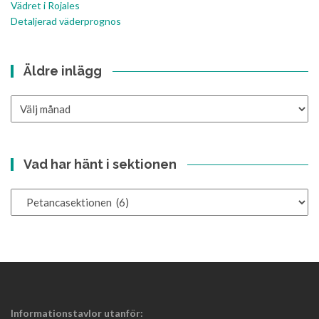
Vädret i Rojales
Detaljerad väderprognos
Äldre inlägg
Äldre
inlägg
Vad har hänt i sektionen
Vad
har
hänt
i
sektionen
Informationstavlor utanför: