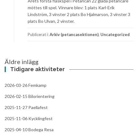
Årets första flaskspel i Petancan 22 glada petancare
möttes till spel. Vinnare blev: 1 plats Karl-Erik
Lindström, 3 vinster 2 plats Bo Hjalmarson, 3 vinster 3
plats Bo Ulvan, 2 vinster.
Publicerat i:
Arkiv (petancasektionen)
,
Uncategorized
Inläggsnavigering
Äldre inlägg
Tidigare aktiviteter
2026-03-26 Femkamp
2026-02-15 Bilorientering
2025-11-27 Paellafest
2025-11-06 Kycklingfest
2025-04-10 Bodega Resa