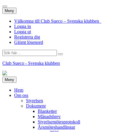
Hoppa
Meny
till
innehåll
Välkomna till Club Sueco – Svenska klubben
Logga in
Logga ut
Registrera dig
Glömt lösenord
Sök
efter:
Club Sueco - Svenska klubben
Hoppa
Meny
till
innehåll
Hem
Om oss
Styrelsen
Dokument
Blanketter
Månadsbrev
Styrelsemötesprotokoll
Årsmöteshandlingar