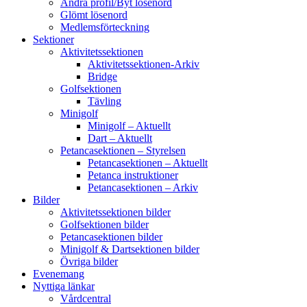
Ändra profil/Byt lösenord
Glömt lösenord
Medlemsförteckning
Sektioner
Aktivitetssektionen
Aktivitetssektionen-Arkiv
Bridge
Golfsektionen
Tävling
Minigolf
Minigolf – Aktuellt
Dart – Aktuellt
Petancasektionen – Styrelsen
Petancasektionen – Aktuellt
Petanca instruktioner
Petancasektionen – Arkiv
Bilder
Aktivitetssektionen bilder
Golfsektionen bilder
Petancasektionen bilder
Minigolf & Dartsektionen bilder
Övriga bilder
Evenemang
Nyttiga länkar
Vårdcentral