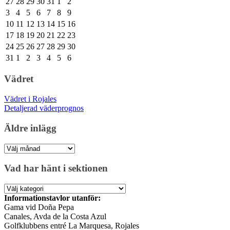
27
28
29
30
31
1
2
3
4
5
6
7
8
9
10
11
12
13
14
15
16
17
18
19
20
21
22
23
24
25
26
27
28
29
30
31
1
2
3
4
5
6
Vädret
Vädret i Rojales
Detaljerad väderprognos
Äldre inlägg
Äldre
inlägg
Vad har hänt i sektionen
Vad
har
Informationstavlor utanför:
hänt
Gama vid Doña Pepa
i
Canales, Avda de la Costa Azul
sektionen
Golfklubbens entré La Marquesa, Rojales