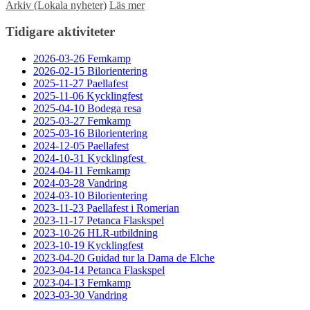
Arkiv (Lokala nyheter)
Läs mer
Tidigare aktiviteter
2026-03-26 Femkamp
2026-02-15 Bilorientering
2025-11-27 Paellafest
2025-11-06 Kycklingfest
2025-04-10 Bodega resa
2025-03-27 Femkamp
2025-03-16 Bilorientering
2024-12-05 Paellafest
2024-10-31 Kycklingfest
2024-04-11 Femkamp
2024-03-28 Vandring
2024-03-10 Bilorientering
2023-11-23 Paellafest i Romerian
2023-11-17 Petanca Flaskspel
2023-10-26 HLR-utbildning
2023-10-19 Kycklingfest
2023-04-20 Guidad tur la Dama de Elche
2023-04-14 Petanca Flaskspel
2023-04-13 Femkamp
2023-03-30 Vandring