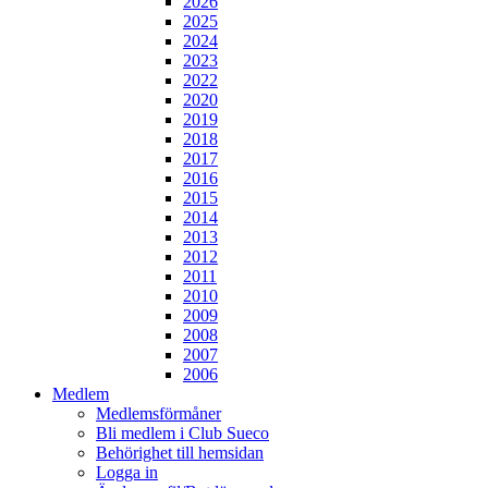
2026
2025
2024
2023
2022
2020
2019
2018
2017
2016
2015
2014
2013
2012
2011
2010
2009
2008
2007
2006
Medlem
Medlemsförmåner
Bli medlem i Club Sueco
Behörighet till hemsidan
Logga in