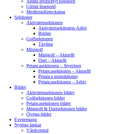
Ändra profil/Byt lösenord
Glömt lösenord
Medlemsförteckning
Sektioner
Aktivitetssektionen
Aktivitetssektionen-Arkiv
Bridge
Golfsektionen
Tävling
Minigolf
Minigolf – Aktuellt
Dart – Aktuellt
Petancasektionen – Styrelsen
Petancasektionen – Aktuellt
Petanca instruktioner
Petancasektionen – Arkiv
Bilder
Aktivitetssektionen bilder
Golfsektionen bilder
Petancasektionen bilder
Minigolf & Dartsektionen bilder
Övriga bilder
Evenemang
Nyttiga länkar
Vårdcentral