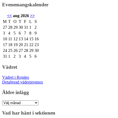
Evenemangskalender
<<
aug 2026
>>
M
T
O
T
F
L
S
27
28
29
30
31
1
2
3
4
5
6
7
8
9
10
11
12
13
14
15
16
17
18
19
20
21
22
23
24
25
26
27
28
29
30
31
1
2
3
4
5
6
Vädret
Vädret i Rojales
Detaljerad väderprognos
Äldre inlägg
Äldre
inlägg
Vad har hänt i sektionen