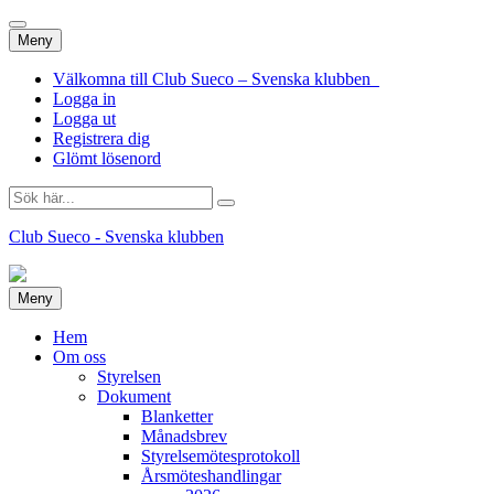
Hoppa
Meny
till
innehåll
Välkomna till Club Sueco – Svenska klubben
Logga in
Logga ut
Registrera dig
Glömt lösenord
Sök
efter:
Club Sueco - Svenska klubben
Hoppa
Meny
till
innehåll
Hem
Om oss
Styrelsen
Dokument
Blanketter
Månadsbrev
Styrelsemötesprotokoll
Årsmöteshandlingar