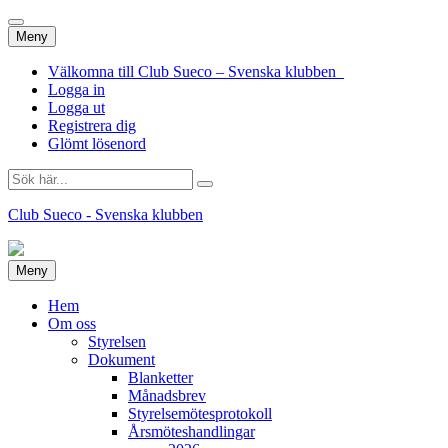
Hoppa
Meny
till
innehåll
Välkomna till Club Sueco – Svenska klubben
Logga in
Logga ut
Registrera dig
Glömt lösenord
Sök
efter:
Club Sueco - Svenska klubben
Hoppa
Meny
till
innehåll
Hem
Om oss
Styrelsen
Dokument
Blanketter
Månadsbrev
Styrelsemötesprotokoll
Årsmöteshandlingar