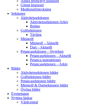
Ändra profil/Byt lösenord
Glömt lösenord
Medlemsförteckning
Sektioner
Aktivitetssektionen
Aktivitetssektionen-Arkiv
Bridge
Golfsektionen
Tävling
Minigolf
Minigolf – Aktuellt
Dart – Aktuellt
Petancasektionen – Styrelsen
Petancasektionen – Aktuellt
Petanca instruktioner
Petancasektionen – Arkiv
Bilder
Aktivitetssektionen bilder
Golfsektionen bilder
Petancasektionen bilder
Minigolf & Dartsektionen bilder
Övriga bilder
Evenemang
Nyttiga länkar
Vårdcentral