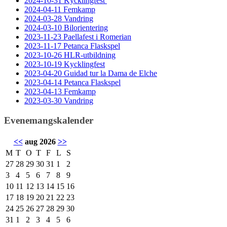
2024-10-31 Kycklingfest
2024-04-11 Femkamp
2024-03-28 Vandring
2024-03-10 Bilorientering
2023-11-23 Paellafest i Romerian
2023-11-17 Petanca Flaskspel
2023-10-26 HLR-utbildning
2023-10-19 Kycklingfest
2023-04-20 Guidad tur la Dama de Elche
2023-04-14 Petanca Flaskspel
2023-04-13 Femkamp
2023-03-30 Vandring
Evenemangskalender
<<
aug 2026
>>
M
T
O
T
F
L
S
27
28
29
30
31
1
2
3
4
5
6
7
8
9
10
11
12
13
14
15
16
17
18
19
20
21
22
23
24
25
26
27
28
29
30
31
1
2
3
4
5
6