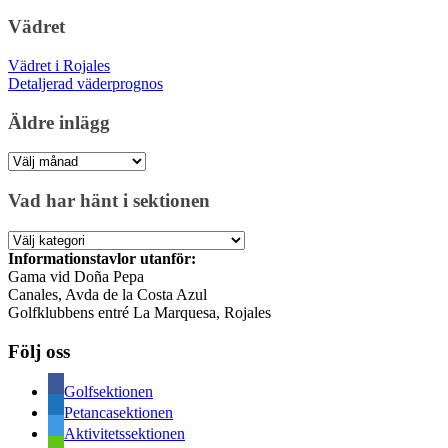
Vädret
Vädret i Rojales
Detaljerad väderprognos
Äldre inlägg
Äldre
inlägg
Vad har hänt i sektionen
Vad
har
Informationstavlor utanför:
hänt
Gama vid Doña Pepa
i
Canales, Avda de la Costa Azul
sektionen
Golfklubbens entré La Marquesa, Rojales
Följ oss
Golfsektionen
Petancasektionen
Aktivitetssektionen