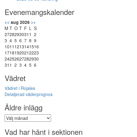
Evenemangskalender
<<
aug 2026
>>
M
T
O
T
F
L
S
27
28
29
30
31
1
2
3
4
5
6
7
8
9
10
11
12
13
14
15
16
17
18
19
20
21
22
23
24
25
26
27
28
29
30
31
1
2
3
4
5
6
Vädret
Vädret i Rojales
Detaljerad väderprognos
Äldre inlägg
Äldre
inlägg
Vad har hänt i sektionen