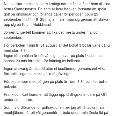
Nu minskar antalet spelare kraftigt när de flesta åker hem till sina
hem i Skandinavien. De som är kvar här kan fortsätta att spela
golf på onsdagar och följande gäller för perioden t.o.m 25
september: 4+11+18+25 maj anmäler man sig genom att skriva
upp sig på listan i klubbhuset.
Jörgen Engerfelt kommer att fixa det mesta under maj och
september.
För perioden 1 juni till 31 augusti är det bokat 3 bollar varje gång
med start 8.34.
Ingen föranmälan är nödvändig men var på plats i klubbhuset
senast 20 min före start för lottning av bollarna.
Ingen ansvarig är utsedd utan ni bestämmer gemensamt vilka
förutsättningar som ska gälla för tävlingen.
För september med Jörgen på plats är tiden 8.34 och fler bollar
bokade.
Frank och Kurt kommer att lägga upp tävlingskalendern på GIT
under sommaren.
Som ny ordförande för golfsektionen ber jag att få tacka mina
medhjälpare för ett väl genomfört arbeta under min första tid på