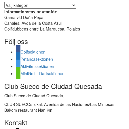
Vad
har
Informationstavlor utanför:
hänt
Gama vid Doña Pepa
i
Canales, Avda de la Costa Azul
sektionen
Golfklubbens entré La Marquesa, Rojales
Följ oss
Golfsektionen
Petancasektionen
Aktivitetssektionen
MiniGolf - Dartsektionen
Club Sueco de Ciudad Quesada
Club Sueco de Ciudad Quesada,
CLUB SUECOs lokal: Avenida de las Naciones/Las Mimosas -
Bakom restaurant Nan Kin.
Kontakt