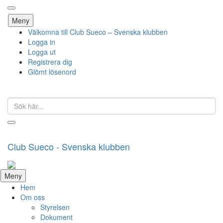
Hoppa
Meny
till
Välkomna till Club Sueco – Svenska klubben
innehåll
Logga in
Logga ut
Registrera dig
Glömt lösenord
Sök
efter:
Club Sueco - Svenska klubben
Hoppa
Meny
till
Hem
innehåll
Om oss
Styrelsen
Dokument