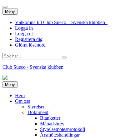
Hoppa
Meny
till
innehåll
Välkomna till Club Sueco – Svenska klubben
Logga in
Logga ut
Registrera dig
Glömt lösenord
Sök
efter:
Club Sueco - Svenska klubben
Hoppa
Meny
till
innehåll
Hem
Om oss
Styrelsen
Dokument
Blanketter
Månadsbrev
Styrelsemötesprotokoll
Årsmöteshandlingar