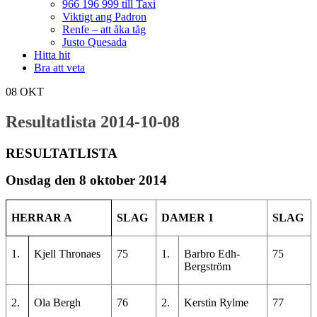
966 196 999 till Taxi
Viktigt ang Padron
Renfe – att åka tåg
Justo Quesada
Hitta hit
Bra att veta
08
OKT
Resultatlista 2014-10-08
RESULTATLISTA
Onsdag den 8 oktober 2014
HERRAR A
SLAG
DAMER 1
SLAG
1.
Kjell Thronaes
75
1.
Barbro Edh-
75
Bergström
2.
Ola Bergh
76
2.
Kerstin Rylme
77