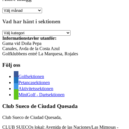
Äldre
inlägg
Vad har hänt i sektionen
Vad
har
Informationstavlor utanför:
hänt
Gama vid Doña Pepa
i
Canales, Avda de la Costa Azul
sektionen
Golfklubbens entré La Marquesa, Rojales
Följ oss
Golfsektionen
Petancasektionen
Aktivitetssektionen
MiniGolf - Dartsektionen
Club Sueco de Ciudad Quesada
Club Sueco de Ciudad Quesada,
CLUB SUECOs lokal: Avenida de las Naciones/Las Mimosas -