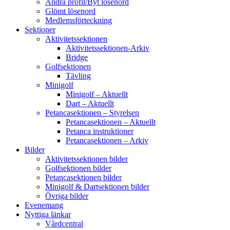
Ändra profil/Byt lösenord
Glömt lösenord
Medlemsförteckning
Sektioner
Aktivitetssektionen
Aktivitetssektionen-Arkiv
Bridge
Golfsektionen
Tävling
Minigolf
Minigolf – Aktuellt
Dart – Aktuellt
Petancasektionen – Styrelsen
Petancasektionen – Aktuellt
Petanca instruktioner
Petancasektionen – Arkiv
Bilder
Aktivitetssektionen bilder
Golfsektionen bilder
Petancasektionen bilder
Minigolf & Dartsektionen bilder
Övriga bilder
Evenemang
Nyttiga länkar
Vårdcentral