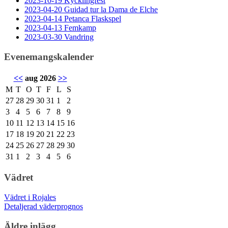
2023-10-19 Kycklingfest
2023-04-20 Guidad tur la Dama de Elche
2023-04-14 Petanca Flaskspel
2023-04-13 Femkamp
2023-03-30 Vandring
Evenemangskalender
<<
aug 2026
>>
M
T
O
T
F
L
S
27
28
29
30
31
1
2
3
4
5
6
7
8
9
10
11
12
13
14
15
16
17
18
19
20
21
22
23
24
25
26
27
28
29
30
31
1
2
3
4
5
6
Vädret
Vädret i Rojales
Detaljerad väderprognos
Äldre inlägg