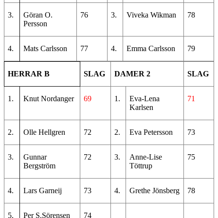
3.
Göran O.
76
3.
Viveka Wikman
78
Persson
4.
Mats Carlsson
77
4.
Emma Carlsson
79
HERRAR B
SLAG
DAMER 2
SLAG
1.
Knut Nordanger
69
1.
Eva-Lena
71
Karlsen
2.
Olle Hellgren
72
2.
Eva Petersson
73
3.
Gunnar
72
3.
Anne-Lise
75
Bergström
Töttrup
4.
Lars Garneij
73
4.
Grethe Jönsberg
78
5.
Per S.Sörensen
74