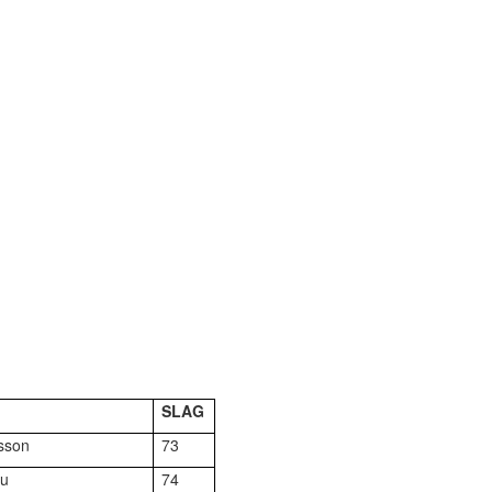
SLAG
sson
73
ou
74