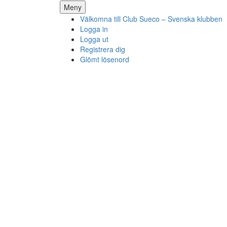
Hoppa
Meny
till
Välkomna till Club Sueco – Svenska klubben
innehåll
Logga in
Logga ut
Registrera dig
Glömt lösenord