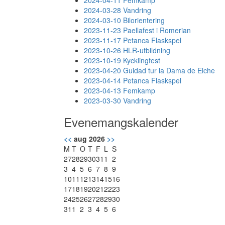
2024-04-11 Femkamp
2024-03-28 Vandring
2024-03-10 Bilorientering
2023-11-23 Paellafest i Romerian
2023-11-17 Petanca Flaskspel
2023-10-26 HLR-utbildning
2023-10-19 Kycklingfest
2023-04-20 Guidad tur la Dama de Elche
2023-04-14 Petanca Flaskspel
2023-04-13 Femkamp
2023-03-30 Vandring
Evenemangskalender
<<
aug 2026
>>
M
T
O
T
F
L
S
27
28
29
30
31
1
2
3
4
5
6
7
8
9
10
11
12
13
14
15
16
17
18
19
20
21
22
23
24
25
26
27
28
29
30
31
1
2
3
4
5
6