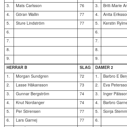
3.
Mats Carlsson
76
3.
Britt-Marie 
4.
Göran Wallin
77
4.
Anita Eriksso
5.
Sture Lindström
77
5.
Kerstin Rylm
6.
6.
7.
7.
8.
8.
9.
9.
HERRAR B
SLAG
DAMER 2
1.
Morgan Sundgren
72
1.
Barbro E Be
2.
Lasse Håkansson
73
2.
Eva Peterss
3.
Gunnar Bergström
74
3.
Inger Pålsso
4.
Knut Nordanger
74
4.
Barbro Garne
5.
Per Sörensen
77
5.
Sonja Stemm
6.
Lars Garnej
77
6.