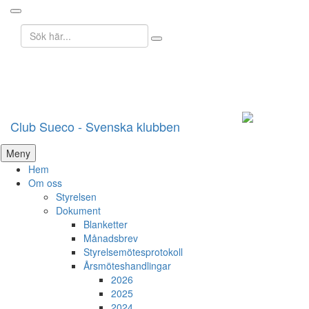
Sök
efter:
Club Sueco - Svenska klubben
Hoppa
Meny
till
Hem
innehåll
Om oss
Styrelsen
Dokument
Blanketter
Månadsbrev
Styrelsemötesprotokoll
Årsmöteshandlingar
2026
2025
2024