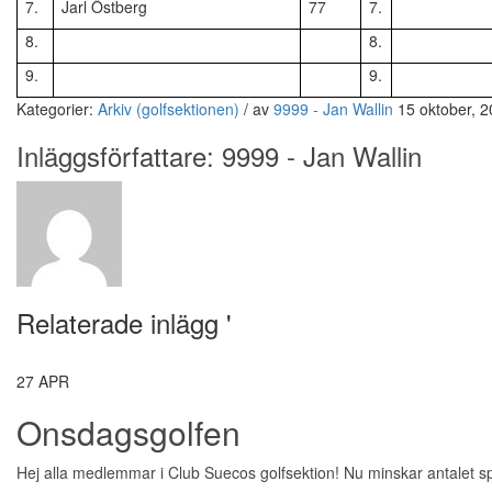
7.
Jarl Östberg
77
7.
8.
8.
9.
9.
Kategorier:
Arkiv (golfsektionen)
/
av
9999 - Jan Wallin
15 oktober, 
Inläggsförfattare:
9999 - Jan Wallin
Relaterade inlägg '
27
APR
Onsdagsgolfen
Hej alla medlemmar i Club Suecos golfsektion! Nu minskar antalet spel