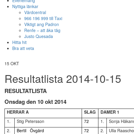
Evenemang
Nyttiga länkar
Vårdcentral
966 196 999 till Taxi
Viktigt ang Padron
Renfe – att åka tåg
Justo Quesada
Hitta hit
Bra att veta
15
OKT
Resultatlista 2014-10-15
RESULTATLISTA
Onsdag den 10 okt 2014
HERRAR A
SLAG
DAMER 1
1.
Stig Petersson
72
1.
Sonja Håkan
2.
Bertil Övgård
72
2.
Ulla Raasch