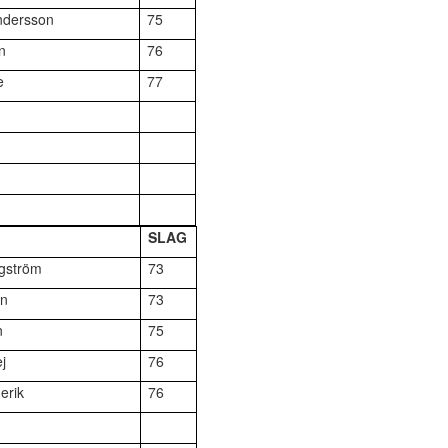
Andersson
75
n
76
e
77
SLAG
rgström
73
on
73
n
75
j
76
erik
76