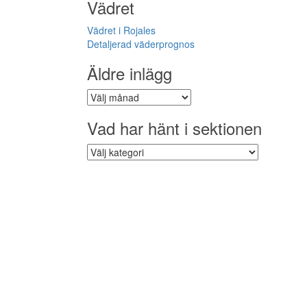
Vädret
Vädret i Rojales
Detaljerad väderprognos
Äldre inlägg
Äldre
inlägg
Vad har hänt i sektionen
Vad
har
hänt
i
sektionen