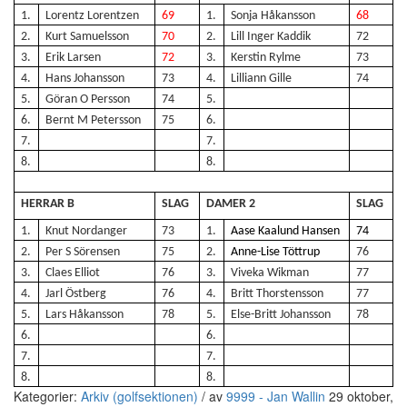
1.
Lorentz Lorentzen
69
1.
Sonja Håkansson
68
2.
Kurt Samuelsson
70
2.
Lill Inger Kaddik
72
3.
Erik Larsen
72
3.
Kerstin Rylme
73
4.
Hans Johansson
73
4.
Lilliann Gille
74
5.
Göran O Persson
74
5.
6.
Bernt M Petersson
75
6.
7.
7.
8.
8.
HERRAR B
SLAG
DAMER 2
SLAG
1.
Knut Nordanger
73
1.
Aase Kaalund Hansen
74
2.
Per S Sörensen
75
2.
Anne-Lise Töttrup
76
3.
Claes Elliot
76
3.
Viveka Wikman
77
4.
Jarl Östberg
76
4.
Britt Thorstensson
77
5.
Lars Håkansson
78
5.
Else-Britt Johansson
78
6.
6.
7.
7.
8.
8.
Kategorier:
Arkiv (golfsektionen)
/
av
9999 - Jan Wallin
29 oktober,