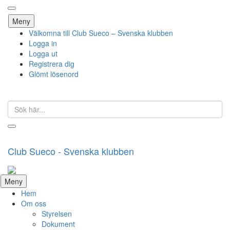
Hoppa
Meny
till
Välkomna till Club Sueco – Svenska klubben
innehåll
Logga in
Logga ut
Registrera dig
Glömt lösenord
Sök
efter:
Club Sueco - Svenska klubben
Hoppa
Meny
till
Hem
innehåll
Om oss
Styrelsen
Dokument