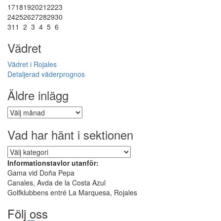
17
18
19
20
21
22
23
24
25
26
27
28
29
30
31
1
2
3
4
5
6
Vädret
Vädret i Rojales
Detaljerad väderprognos
Äldre inlägg
Äldre
inlägg
Vad har hänt i sektionen
Vad
har
Informationstavlor utanför:
hänt
Gama vid Doña Pepa
i
Canales, Avda de la Costa Azul
sektionen
Golfklubbens entré La Marquesa, Rojales
Följ oss