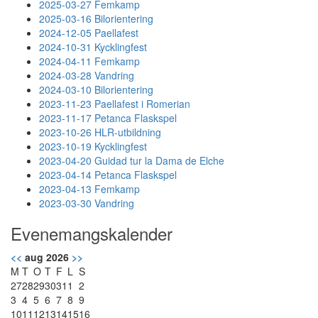
2025-03-27 Femkamp
2025-03-16 Bilorientering
2024-12-05 Paellafest
2024-10-31 Kycklingfest
2024-04-11 Femkamp
2024-03-28 Vandring
2024-03-10 Bilorientering
2023-11-23 Paellafest i Romerian
2023-11-17 Petanca Flaskspel
2023-10-26 HLR-utbildning
2023-10-19 Kycklingfest
2023-04-20 Guidad tur la Dama de Elche
2023-04-14 Petanca Flaskspel
2023-04-13 Femkamp
2023-03-30 Vandring
Evenemangskalender
<<
aug 2026
>>
M
T
O
T
F
L
S
27
28
29
30
31
1
2
3
4
5
6
7
8
9
10
11
12
13
14
15
16