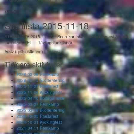
15
NOV
Startlista 2015-11-18
STARTLISTA 2015-11-18 Scorekort skall hämtas senast 30 min
före startTEE1 Tävlingsfunktionär...
Arkiv (golfsektionen)
Läs mer
Tidigare aktiviteter
2026-03-26 Femkamp
2026-02-15 Bilorientering
2025-11-27 Paellafest
2025-11-06 Kycklingfest
2025-04-10 Bodega resa
2025-03-27 Femkamp
2025-03-16 Bilorientering
2024-12-05 Paellafest
2024-10-31 Kycklingfest
2024-04-11 Femkamp