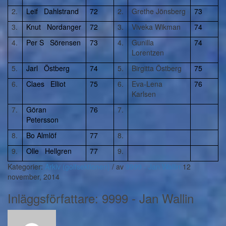
2.
Leif Dahlstrand
72
2.
Grethe Jönsberg
73
3.
Knut Nordanger
72
3.
Viveka Wikman
74
4.
Per S Sörensen
73
4.
Gunilla
74
Lorentzen
5.
Jarl Östberg
74
5.
Birgitta Östberg
75
6.
Claes Elliot
75
6.
Eva-Lena
76
Karlsen
7.
Göran
76
7.
Petersson
8.
Bo Almlöf
77
8.
9.
Olle Hellgren
77
9.
Kategorier:
Arkiv (golfsektionen)
/
av
9999 - Jan Wallin
12
november, 2014
Inläggsförfattare:
9999 - Jan Wallin