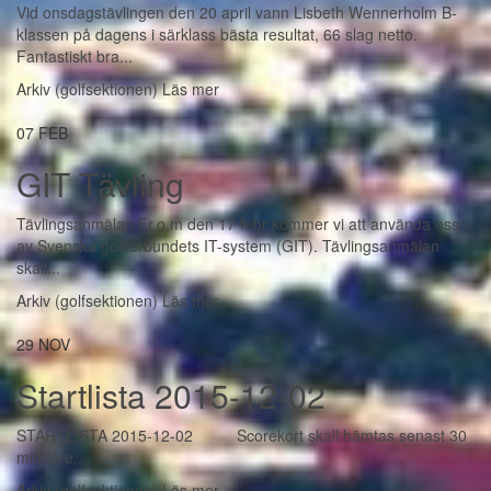
Vid onsdagstävlingen den 20 april vann Lisbeth Wennerholm B-
klassen på dagens i särklass bästa resultat, 66 slag netto.
Fantastiskt bra...
Arkiv (golfsektionen)
Läs mer
07
FEB
GIT Tävling
Tävlingsanmälan Fr.o.m den 17 febr kommer vi att använda oss
av Svenska golfförbundets IT-system (GIT). Tävlingsanmälan
skall...
Arkiv (golfsektionen)
Läs mer
29
NOV
Startlista 2015-12-02
STARTLISTA 2015-12-02 Scorekort skall hämtas senast 30
min före...
Arkiv (golfsektionen)
Läs mer