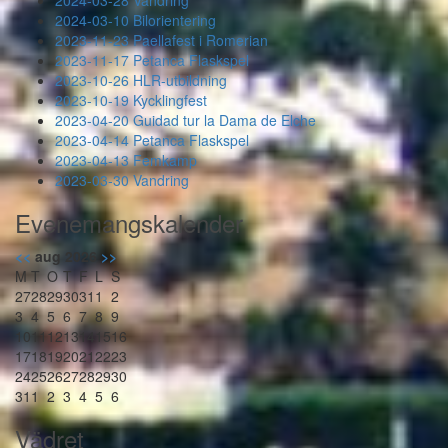
2024-03-28 Vandring
2024-03-10 Bilorientering
2023-11-23 Paellafest i Romerian
2023-11-17 Petanca Flaskspel
2023-10-26 HLR-utbildning
2023-10-19 Kycklingfest
2023-04-20 Guidad tur la Dama de Elche
2023-04-14 Petanca Flaskspel
2023-04-13 Femkamp
2023-03-30 Vandring
Evenemangskalender
<<
aug 2026
>>
M
T
O
T
F
L
S
27
28
29
30
31
1
2
3
4
5
6
7
8
9
10
11
12
13
14
15
16
17
18
19
20
21
22
23
24
25
26
27
28
29
30
31
1
2
3
4
5
6
Vädret