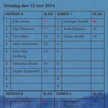
Onsdag den 12 nov 2014
HERRAR A
SLAG
DAMER 1
SLAG
1.
Erik Larsen
71
1.
Lill-Inger Kaddik
66
2.
Stig Petersson
71
2.
Anita Eriksson
74
3.
Tore Malm
72
3.
Gullan Almlöf
74
4.
Hans Johansson
73
4.
5.
Sven-Erik
74
5.
Lindberg
6.
Sebastian Brand
74
6.
7.
Jörgen Engerfeldt
75
7.
8.
8.
9.
9.
HERRAR B
SLAG
DAMER 2
SLAG
1.
Bengt Nordin
71
1.
Brit Signy
72
Thronaes