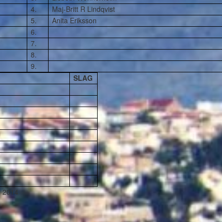
4.
Maj-Britt R Lindqvist
5.
Anita Eriksson
6.
7.
8.
9.
SLAG
, 2014