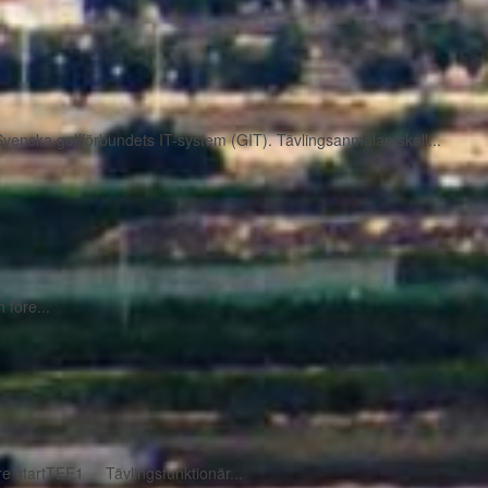
enska golfförbundets IT-system (GIT). Tävlingsanmälan skall...
före...
e startTEE1 Tävlingsfunktionär...