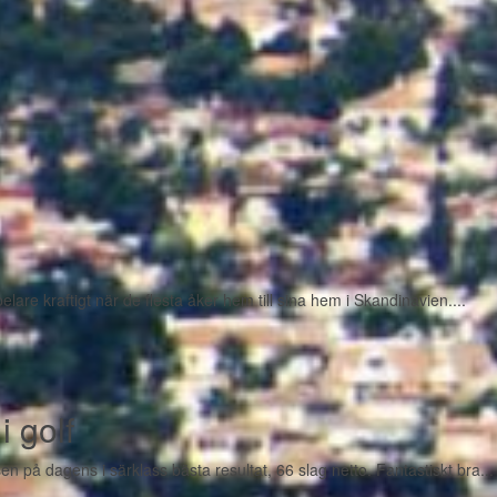
are kraftigt när de flesta åker hem till sina hem i Skandinavien....
i golf
på dagens i särklass bästa resultat, 66 slag netto. Fantastiskt bra...