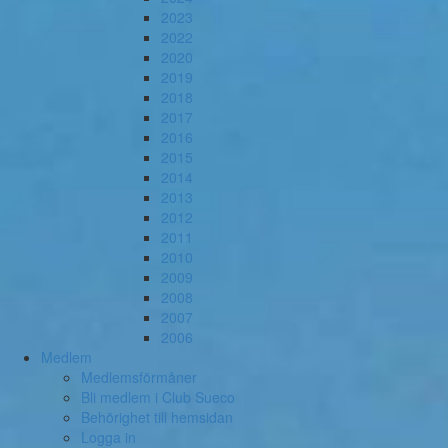
2023
2022
2020
2019
2018
2017
2016
2015
2014
2013
2012
2011
2010
2009
2008
2007
2006
Medlem
Medlemsförmåner
Bli medlem i Club Sueco
Behörighet till hemsidan
Logga in