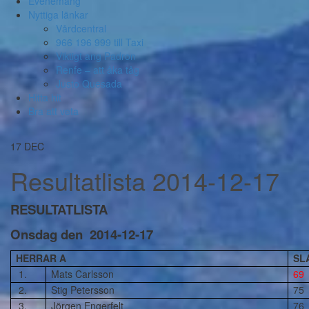
Evenemang
Nyttiga länkar
Vårdcentral
966 196 999 till Taxi
Viktigt ang Padron
Renfe – att åka tåg
Justo Quesada
Hitta hit
Bra att veta
17
DEC
Resultatlista 2014-12-17
RESULTATLISTA
Onsdag den 2014-12-17
HERRAR A
SL
1.
Mats Carlsson
69
2.
Stig Petersson
75
3.
Jörgen Engerfelt
76