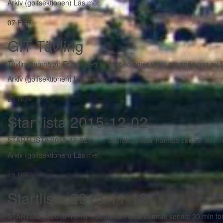
Arkiv (golfsektionen)
Läs mer
07
FEB
GIT Tävling
Tävlingsanmälan Fr.o.m den 17 febr kommer vi att använda oss av Sv
Arkiv (golfsektionen)
Läs mer
29
NOV
Startlista 2015-12-02
STARTLISTA 2015-12-02 Scorekort skall hämtas senast 30 min 
Arkiv (golfsektionen)
Läs mer
15
NOV
Startlista 2015-11-18
STARTLISTA 2015-11-18 Scorekort skall hämtas senast 30 min för