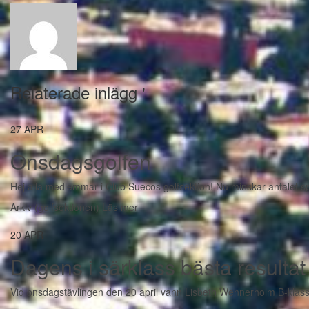
Relaterade inlägg '
27
APR
Onsdagsgolfen
Hej alla medlemmar i Club Suecos golfsektion! Nu minskar antalet spel
Arkiv (golfsektionen)
Läs mer
20
APR
Dagens i särklass bästa resultat 
Vid onsdagstävlingen den 20 april vann Lisbeth Wennerholm B-klassen 