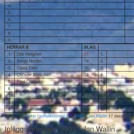
4.
5.
6.
7.
8.
9.
HERRAR B
SLAG
1.
Olle Hellgren
71
1.
2.
Bengt Nordin
74
2.
3.
Claes Elliot
76
3.
4.
Christer Westman
78
4.
5.
Paul Öhman
78
5.
6.
6.
7.
7.
8.
8.
9.
9.
Kategorier:
Arkiv (golfsektionen)
/
av
9999 - Jan Wallin
17 december
Inläggsförfattare:
9999 - Jan Wallin