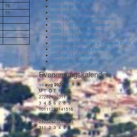
2024-04-11 Femkamp
75
2024-03-28 Vandring
2024-03-10 Bilorientering
77
2023-11-23 Paellafest i Romerian
2023-11-17 Petanca Flaskspel
2023-10-26 HLR-utbildning
2023-10-19 Kycklingfest
2023-04-20 Guidad tur la Dama de Elche
2023-04-14 Petanca Flaskspel
2023-04-13 Femkamp
2023-03-30 Vandring
Evenemangskalender
<<
aug 2026
>>
M
T
O
T
F
L
S
27
28
29
30
31
1
2
3
4
5
6
7
8
9
10
11
12
13
14
15
16
17
18
19
20
21
22
23
24
25
26
27
28
29
30
31
1
2
3
4
5
6