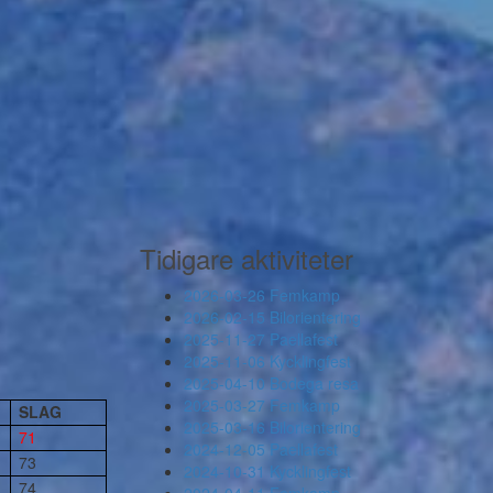
Tidigare aktiviteter
2026-03-26 Femkamp
2026-02-15 Bilorientering
2025-11-27 Paellafest
2025-11-06 Kycklingfest
2025-04-10 Bodega resa
2025-03-27 Femkamp
SLAG
2025-03-16 Bilorientering
71
2024-12-05 Paellafest
73
2024-10-31 Kycklingfest
74