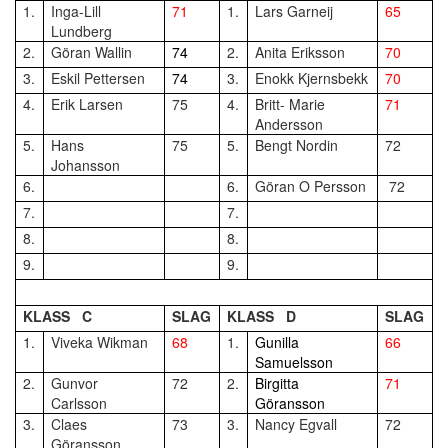
1.
Inga-Lill
71
1.
Lars Garneij
65
Lundberg
2.
Göran Wallin
74
2.
Anita Eriksson
70
3.
Eskil Pettersen
74
3.
Enokk Kjernsbekk
70
4.
Erik Larsen
75
4.
Britt- Marie
71
Andersson
5.
Hans
75
5.
Bengt Nordin
72
Johansson
6.
6.
Göran O Persson
72
7.
7.
8.
8.
9.
9.
KLASS C
SLAG
KLASS D
SLAG
1.
Viveka Wikman
68
1.
Gunilla
66
Samuelsson
2.
Gunvor
72
2.
Birgitta
71
Carlsson
Göransson
3.
Claes
73
3.
Nancy Egvall
72
Göransson