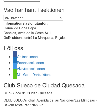
inlägg
Vad har hänt i sektionen
Vad
har
Informationstavlor utanför:
hänt
Gama vid Doña Pepa
i
Canales, Avda de la Costa Azul
sektionen
Golfklubbens entré La Marquesa, Rojales
Följ oss
Golfsektionen
Petancasektionen
Aktivitetssektionen
MiniGolf - Dartsektionen
Club Sueco de Ciudad Quesada
Club Sueco de Ciudad Quesada,
CLUB SUECOs lokal: Avenida de las Naciones/Las Mimosas -
Bakom restaurant Nan Kin.