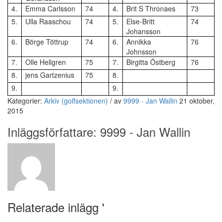
4.
Emma Carlsson
74
4.
Brit S Thronaes
73
5.
Ulla Raaschou
74
5.
Else-Britt
74
Johansson
6.
Börge Töttrup
74
6.
Annikka
76
Johnsson
7.
Olle Hellgren
75
7.
Birgitta Östberg
76
8.
jens Gartzenius
75
8.
9.
9.
Kategorier:
Arkiv (golfsektionen)
/
av
9999 - Jan Wallin
21 oktober,
2015
Inläggsförfattare:
9999 - Jan Wallin
Relaterade inlägg '