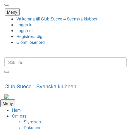
Hoppa
Meny
till
Välkomna till Club Sueco – Svenska klubben
innehåll
Logga in
Logga ut
Registrera dig
Glömt lösenord
Sök
efter:
Club Sueco - Svenska klubben
Hoppa
Meny
till
Hem
innehåll
Om oss
Styrelsen
Dokument