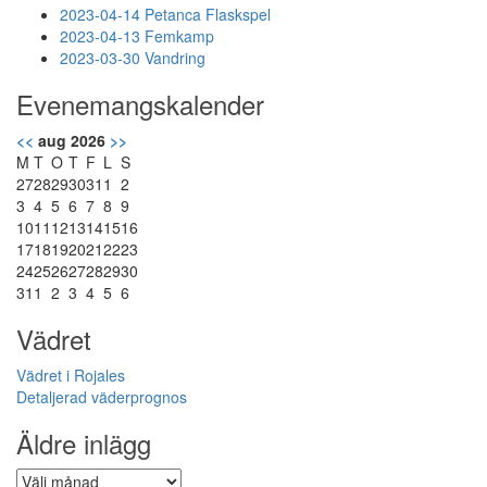
2023-04-14 Petanca Flaskspel
2023-04-13 Femkamp
2023-03-30 Vandring
Evenemangskalender
<<
aug 2026
>>
M
T
O
T
F
L
S
27
28
29
30
31
1
2
3
4
5
6
7
8
9
10
11
12
13
14
15
16
17
18
19
20
21
22
23
24
25
26
27
28
29
30
31
1
2
3
4
5
6
Vädret
Vädret i Rojales
Detaljerad väderprognos
Äldre inlägg
Äldre