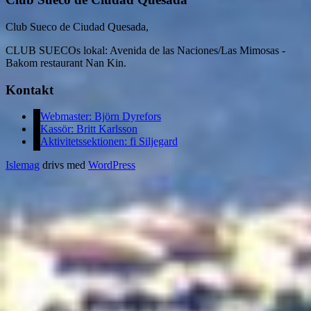
Club Sueco de Ciudad Quesada,
CLUB SUECOs lokal: Avenida de las Naciones/Las Mimosas -
Bakom restaurant Nan Kin.
Kontakt
Webmaster: Björn Dyrefors
Kassör: Britt Karlsson
Aktivitetssektionen: fi Siljegard
Islemag
drivs med
WordPress