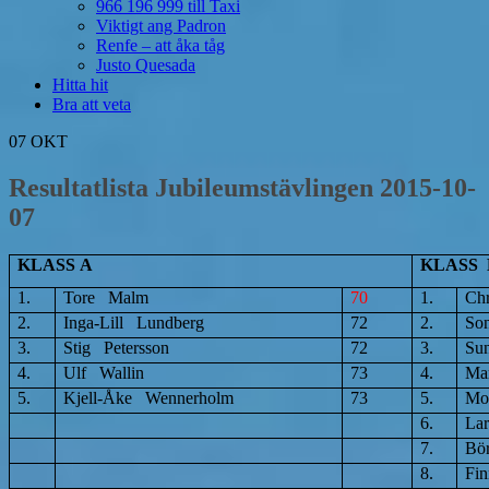
966 196 999 till Taxi
Viktigt ang Padron
Renfe – att åka tåg
Justo Quesada
Hitta hit
Bra att veta
07
OKT
Resultatlista Jubileumstävlingen 2015-10-
07
KLASS A
K
1.
Tore Malm
70
1.
Chr
2.
Inga-Lill Lundberg
72
2.
So
3.
Stig Petersson
72
3.
Su
4.
Ulf Wallin
73
4.
Mar
5.
Kjell-Åke Wennerholm
73
5.
Mo
6.
Lar
7.
Bö
8.
Fin