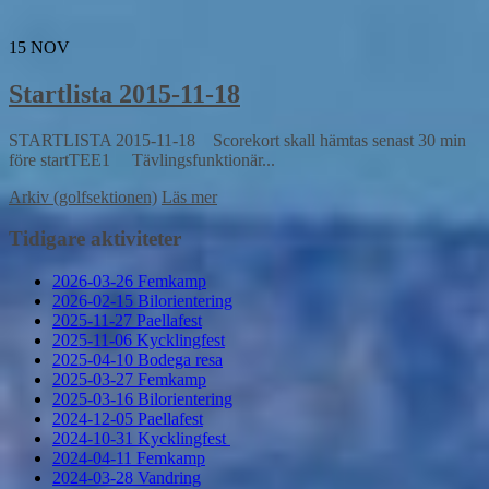
15
NOV
Startlista 2015-11-18
STARTLISTA 2015-11-18 Scorekort skall hämtas senast 30 min
före startTEE1 Tävlingsfunktionär...
Arkiv (golfsektionen)
Läs mer
Tidigare aktiviteter
2026-03-26 Femkamp
2026-02-15 Bilorientering
2025-11-27 Paellafest
2025-11-06 Kycklingfest
2025-04-10 Bodega resa
2025-03-27 Femkamp
2025-03-16 Bilorientering
2024-12-05 Paellafest
2024-10-31 Kycklingfest
2024-04-11 Femkamp
2024-03-28 Vandring