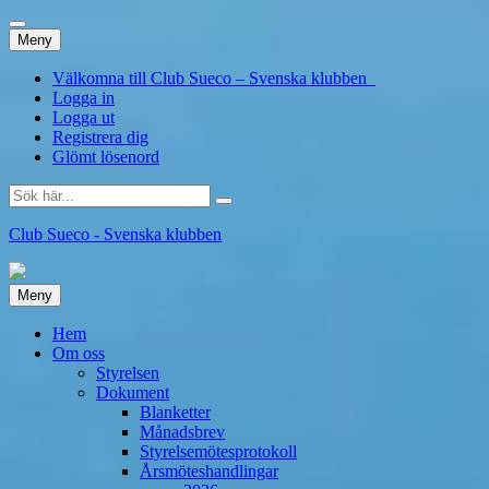
Hoppa
Meny
till
innehåll
Välkomna till Club Sueco – Svenska klubben
Logga in
Logga ut
Registrera dig
Glömt lösenord
Sök
efter:
Club Sueco - Svenska klubben
Hoppa
Meny
till
innehåll
Hem
Om oss
Styrelsen
Dokument
Blanketter
Månadsbrev
Styrelsemötesprotokoll
Årsmöteshandlingar