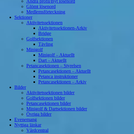
Ändra profil/Byt lösenord
Glömt lösenord
Medlemsförteckning
Sektioner
Aktivitetssektionen
Aktivitetssektionen-Arkiv
Bridge
Golfsektionen
Tävling
Minigolf
Minigolf – Aktuellt
Dart – Aktuellt
Petancasektionen – Styrelsen
Petancasektionen – Aktuellt
Petanca instruktioner
Petancasektionen – Arkiv
Bilder
Aktivitetssektionen bilder
Golfsektionen bilder
Petancasektionen bilder
Minigolf & Dartsektionen bilder
Övriga bilder
Evenemang
Nyttiga länkar
Vårdcentral