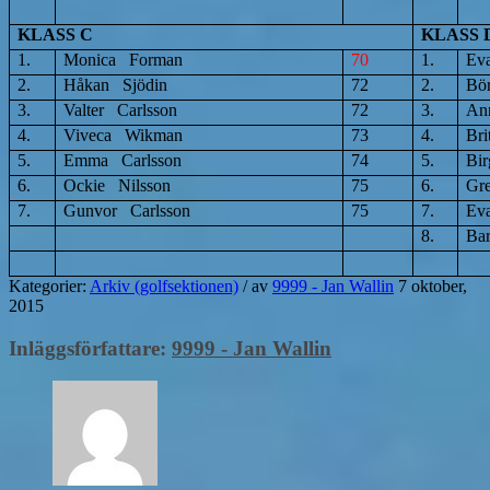
KLASS C
KLASS 
1.
Monica Forman
70
1.
Ev
2.
Håkan Sjödin
72
2.
Bö
3.
Valter Carlsson
72
3.
An
4.
Viveca Wikman
73
4.
Bri
5.
Emma Carlsson
74
5.
Bir
6.
Ockie Nilsson
75
6.
Gr
7.
Gunvor Carlsson
75
7.
Ev
8.
Ba
Kategorier:
Arkiv (golfsektionen)
/
av
9999 - Jan Wallin
7 oktober,
2015
Inläggsförfattare:
9999 - Jan Wallin