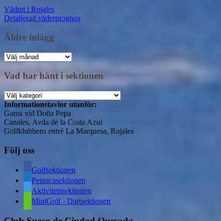
Vädret i Rojales
Detaljerad väderprognos
Äldre inlägg
Äldre
inlägg
Vad har hänt i sektionen
Vad
har
Informationstavlor utanför:
hänt
Gama vid Doña Pepa
i
Canales, Avda de la Costa Azul
sektionen
Golfklubbens entré La Marquesa, Rojales
Följ oss
Golfsektionen
Petancasektionen
Aktivitetssektionen
MiniGolf - Dartsektionen
Club Sueco de Ciudad Quesada