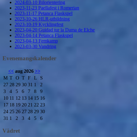
2024-03-10 Bilorientering
2023-11-23 Paellafest i Romerian
2023-11-17 Petanca Flaskspel
2023-10-26 HLR-utbildning
2023-10-19 Kycklingfest
2023-04-20 Guidad tur la Dama de Elche
2023-04-14 Petanca Flaskspel
2023-04-13 Femkamp
2023-03-30 Vandring
Evenemangskalender
<<
aug 2026
>>
M
T
O
T
F
L
S
27
28
29
30
31
1
2
3
4
5
6
7
8
9
10
11
12
13
14
15
16
17
18
19
20
21
22
23
24
25
26
27
28
29
30
31
1
2
3
4
5
6
Vädret