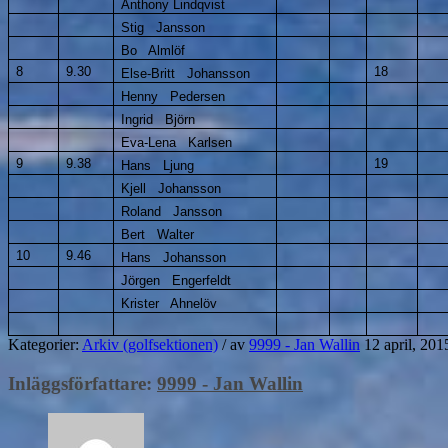
Anthony Lindqvist
Stig Jansson
Bo Almlöf
8
9.30
18
Else-Britt Johansson
Henny Pedersen
Ingrid Björn
Eva-Lena Karlsen
9
9.38
19
Hans Ljung
Kjell Johansson
Roland Jansson
Bert Walter
10
9.46
Hans Johansson
Jörgen Engerfeldt
Krister Ahnelöv
Kategorier:
Arkiv (golfsektionen)
/
av
9999 - Jan Wallin
12 april, 201
Inläggsförfattare:
9999 - Jan Wallin