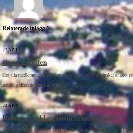
Relaterade inlägg '
27
APR
Onsdagsgolfen
Hej alla medlemmar i Club Suecos golfsektion! Nu minskar antalet spela
Arkiv (golfsektionen)
Läs mer
20
APR
Dagens i särklass bästa resultat i golf
Vid onsdagstävlingen den 20 april vann Lisbeth Wennerholm B-klassen på