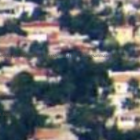
enska golfförbundets IT-system (GIT). Tävlingsanmälan skall...
före...