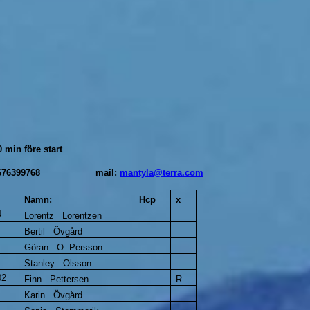
n före start
obil: 676399768 mail:
mantyla@terra.com
Namn:
Hcp
x
4
Lorentz Lorentzen
Bertil Övgård
Göran O. Persson
Stanley Olsson
02
Finn Pettersen
R
Karin Övgård