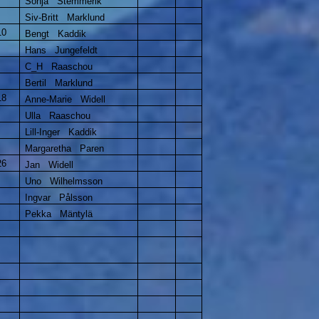
Sonja Stemmerik
Siv-Britt Marklund
10
Bengt Kaddik
Hans Jungefeldt
C_H Raaschou
Bertil Marklund
18
Anne-Marie Widell
Ulla Raaschou
Lill-Inger Kaddik
Margaretha Paren
26
Jan Widell
Uno Wilhelmsson
Ingvar Pålsson
Pekka Mäntylä