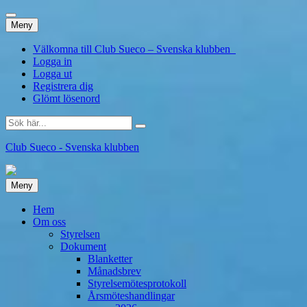
Hoppa
Meny
till
innehåll
Välkomna till Club Sueco – Svenska klubben
Logga in
Logga ut
Registrera dig
Glömt lösenord
Sök
efter:
Club Sueco - Svenska klubben
Hoppa
Meny
till
innehåll
Hem
Om oss
Styrelsen
Dokument
Blanketter
Månadsbrev
Styrelsemötesprotokoll
Årsmöteshandlingar