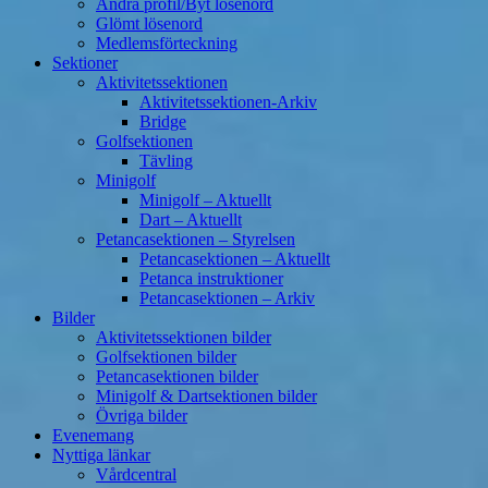
Ändra profil/Byt lösenord
Glömt lösenord
Medlemsförteckning
Sektioner
Aktivitetssektionen
Aktivitetssektionen-Arkiv
Bridge
Golfsektionen
Tävling
Minigolf
Minigolf – Aktuellt
Dart – Aktuellt
Petancasektionen – Styrelsen
Petancasektionen – Aktuellt
Petanca instruktioner
Petancasektionen – Arkiv
Bilder
Aktivitetssektionen bilder
Golfsektionen bilder
Petancasektionen bilder
Minigolf & Dartsektionen bilder
Övriga bilder
Evenemang
Nyttiga länkar
Vårdcentral