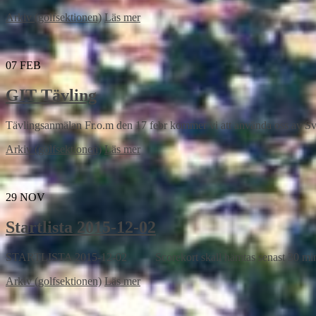
Arkiv (golfsektionen)
Läs mer
07
FEB
GIT Tävling
Tävlingsanmälan Fr.o.m den 17 febr kommer vi att använda oss av Sv
Arkiv (golfsektionen)
Läs mer
29
NOV
Startlista 2015-12-02
STARTLISTA 2015-12-02 Scorekort skall hämtas senast 30 min 
Arkiv (golfsektionen)
Läs mer