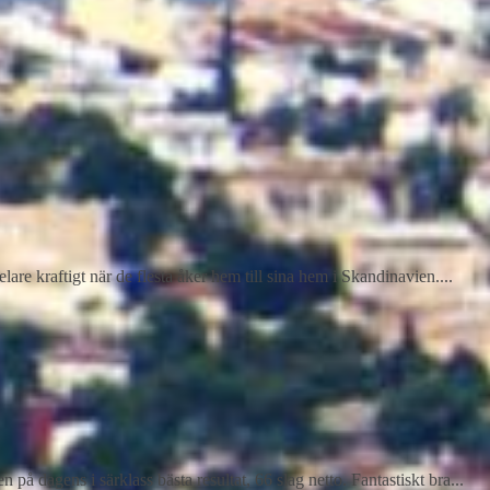
re kraftigt när de flesta åker hem till sina hem i Skandinavien....
 dagens i särklass bästa resultat, 66 slag netto. Fantastiskt bra...