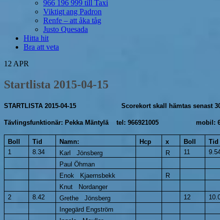
966 196 999 till Taxi
Viktigt ang Padron
Renfe – att åka tåg
Justo Quesada
Hitta hit
Bra att veta
12
APR
Startlista 2015-04-15
STARTLISTA 2015-04-15
Scorekort skall hämtas senast 30 mi
Tävlingsfunktionär: Pekka Mäntylä tel: 966921005 m
Boll
Tid
Namn:
Hcp
x
Boll
Tid
1
8.34
11
9.5
Karl Jönsberg
R
Paul Öhman
Enok Kjaernsbekk
R
Knut Nordanger
2
8.42
12
10.
Grethe Jönsberg
Ingegärd Engström