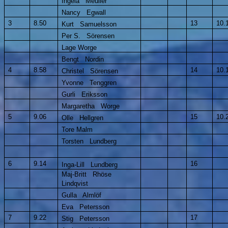
Ingela Meuller
Nancy Egwall
3
8.50
13
10.
Kurt Samuelsson
Per S. Sörensen
Lage Worge
Bengt Nordin
4
8.58
14
10.
Christel Sörensen
Yvonne Tenggren
Gurli Eriksson
Margaretha Worge
5
9.06
15
10.
Olle Hellgren
Tore Malm
Torsten Lundberg
6
9.14
16
Inga-Lill Lundberg
Maj-Britt Rhöse
Lindqvist
Gulla Almlöf
Eva Petersson
7
9.22
17
Stig Petersson