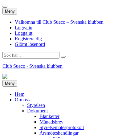
Hoppa
Meny
till
innehåll
Välkomna till Club Sueco – Svenska klubben
Logga in
Logga ut
Registrera dig
Glömt lösenord
Sök
efter:
Club Sueco - Svenska klubben
Hoppa
Meny
till
innehåll
Hem
Om oss
Styrelsen
Dokument
Blanketter
Månadsbrev
Styrelsemötesprotokoll
Årsmöteshandlingar