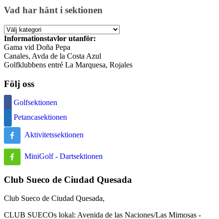
Vad har hänt i sektionen
Vad
har
Informationstavlor utanför:
hänt
Gama vid Doña Pepa
i
Canales, Avda de la Costa Azul
sektionen
Golfklubbens entré La Marquesa, Rojales
Följ oss
Golfsektionen
Petancasektionen
Aktivitetssektionen
MiniGolf - Dartsektionen
Club Sueco de Ciudad Quesada
Club Sueco de Ciudad Quesada,
CLUB SUECOs lokal: Avenida de las Naciones/Las Mimosas -