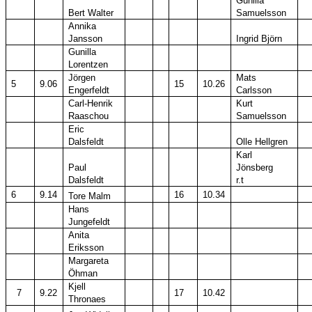
Gunilla
Bert Walter
Samuelsson
Annika
Jansson
Ingrid Björn
Gunilla
Lorentzen
Jörgen
Mats
5
9.06
15
10.26
Engerfeldt
Carlsson
Carl-Henrik
Kurt
Raaschou
Samuelsson
Eric
Dalsfeldt
Olle Hellgren
Karl
Paul
Jönsberg
Dalsfeldt
r.t
6
9.14
16
10.34
Tore Malm
Hans
Jungefeldt
Anita
Eriksson
Margareta
Öhman
Kjell
7
9.22
17
10.42
Thronaes