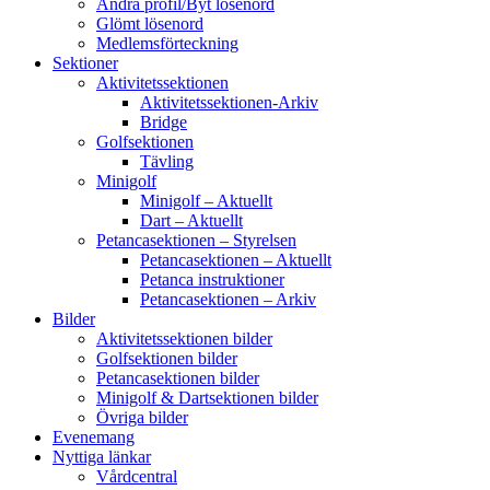
Ändra profil/Byt lösenord
Glömt lösenord
Medlemsförteckning
Sektioner
Aktivitetssektionen
Aktivitetssektionen-Arkiv
Bridge
Golfsektionen
Tävling
Minigolf
Minigolf – Aktuellt
Dart – Aktuellt
Petancasektionen – Styrelsen
Petancasektionen – Aktuellt
Petanca instruktioner
Petancasektionen – Arkiv
Bilder
Aktivitetssektionen bilder
Golfsektionen bilder
Petancasektionen bilder
Minigolf & Dartsektionen bilder
Övriga bilder
Evenemang
Nyttiga länkar
Vårdcentral