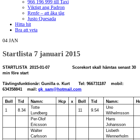
966 196 999 till Taxi
Viktigt ang Padron
Renfe – att åka tåg
Justo Quesada
Hitta hit
Bra att veta
04
JAN
Startlista 7 januari 2015
STARTLISTA 2015-
01-07 Scorekort skall hämtas senast 30
min före start
Tävlingsfunktionär: Gunilla o. Kurt Tel: 966731187 mobil:
634358841 mail:
gk_sam@hotmail.com
Boll
Tid
Namn:
Hcp
x
Boll
Tid
Namn:
H
Totte
Uno
1
8.34
11
9.54
Lundberg
Wilhelmsson
Per-Olof
Hans
Ericsson
Johansson
Walter
Lisbeth
Carlsson
Wennerholm