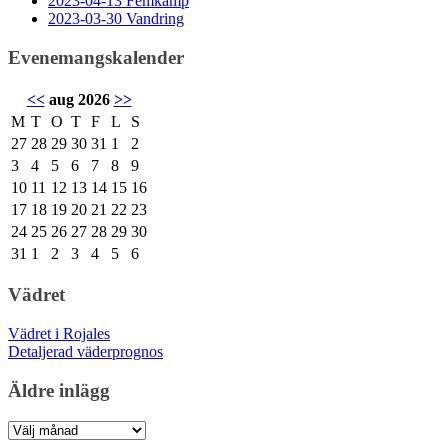
2023-04-13 Femkamp
2023-03-30 Vandring
Evenemangskalender
<<
aug 2026
>>
M
T
O
T
F
L
S
27
28
29
30
31
1
2
3
4
5
6
7
8
9
10
11
12
13
14
15
16
17
18
19
20
21
22
23
24
25
26
27
28
29
30
31
1
2
3
4
5
6
Vädret
Vädret i Rojales
Detaljerad väderprognos
Äldre inlägg
Äldre
inlägg