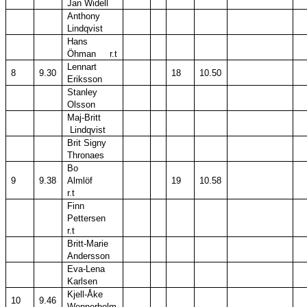
Jan Widell
Anthony
Lindqvist
Hans
Öhman r.t
Lennart
8
9.30
18
10.50
Eriksson
Stanley
Olsson
Maj-Britt
Lindqvist
Brit Signy
Thronaes
Bo
9
9.38
Almlöf
19
10.58
r.t
Finn
Pettersen
r.t
Britt-Marie
Andersson
Eva-Lena
Karlsen
Kjell-Åke
10
9.46
Wennerholm