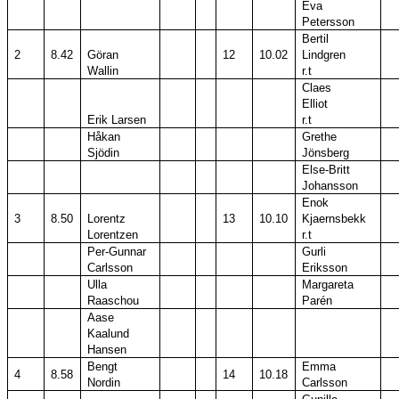
Eva
Petersson
Bertil
2
8.42
Göran
12
10.02
Lindgren
Wallin
r.t
Claes
Elliot
Erik Larsen
r.t
Håkan
Grethe
Sjödin
Jönsberg
Else-Britt
Johansson
Enok
3
8.50
Lorentz
13
10.10
Kjaernsbekk
Lorentzen
r.t
Per-Gunnar
Gurli
Carlsson
Eriksson
Ulla
Margareta
Raaschou
Parén
Aase
Kaalund
Hansen
Bengt
Emma
4
8.58
14
10.18
Nordin
Carlsson