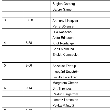
Birgitta Östberg
Barbro Garnej
3
8.50
Anthony Lindqvist
Per S Sörensen
Ulla Raaschou
Anita Eriksson
4
8.58
Knut Nordanger
Bertil Marklund
Enokk Kjernsbekk
5
9.06
Annelise Töttrup
Ingegärd Engström
Gunilla Lorentzen
Margareta Öhman
6
9.14
Brit Thronaes
Reidun Bergström
Lorentz Lorentzen
Pekka Mäntylä