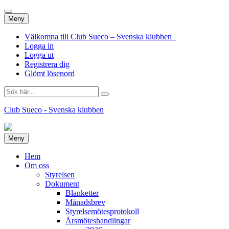
Hoppa
Meny
till
innehåll
Välkomna till Club Sueco – Svenska klubben
Logga in
Logga ut
Registrera dig
Glömt lösenord
Sök
efter:
Club Sueco - Svenska klubben
Hoppa
Meny
till
innehåll
Hem
Om oss
Styrelsen
Dokument
Blanketter
Månadsbrev
Styrelsemötesprotokoll
Årsmöteshandlingar