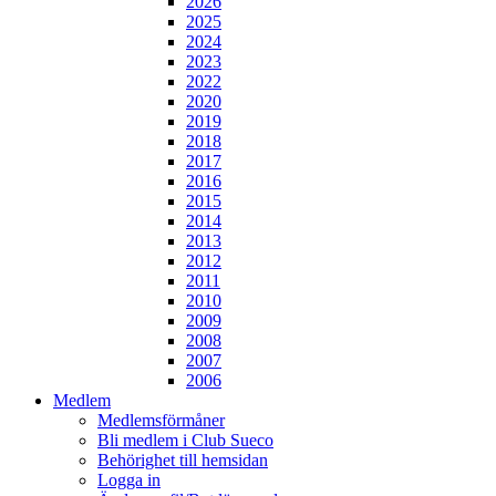
2026
2025
2024
2023
2022
2020
2019
2018
2017
2016
2015
2014
2013
2012
2011
2010
2009
2008
2007
2006
Medlem
Medlemsförmåner
Bli medlem i Club Sueco
Behörighet till hemsidan
Logga in