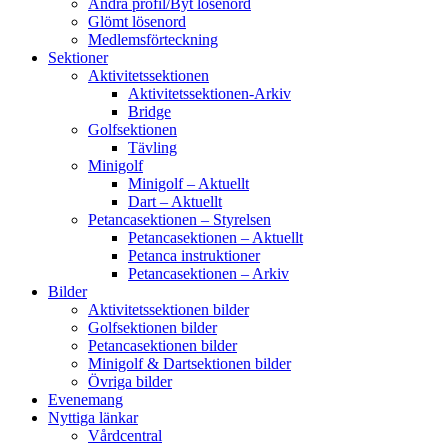
Ändra profil/Byt lösenord
Glömt lösenord
Medlemsförteckning
Sektioner
Aktivitetssektionen
Aktivitetssektionen-Arkiv
Bridge
Golfsektionen
Tävling
Minigolf
Minigolf – Aktuellt
Dart – Aktuellt
Petancasektionen – Styrelsen
Petancasektionen – Aktuellt
Petanca instruktioner
Petancasektionen – Arkiv
Bilder
Aktivitetssektionen bilder
Golfsektionen bilder
Petancasektionen bilder
Minigolf & Dartsektionen bilder
Övriga bilder
Evenemang
Nyttiga länkar
Vårdcentral