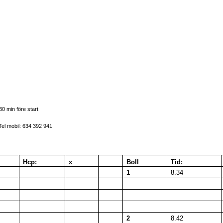
0 min före start
: 634 392 941
Hcp:
x
Boll
Tid:
1
8.34
2
8.42