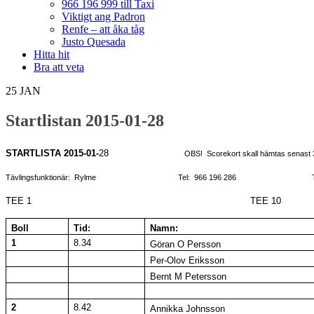
966 196 999 till Taxi
Viktigt ang Padron
Renfe – att åka tåg
Justo Quesada
Hitta hit
Bra att veta
25
JAN
Startlistan 2015-01-28
STARTLISTA 2015-01-
28
OBS! Scorekort skall hämtas senast 3
Tävlingsfunktionär: Rylme Tel: 966 196 286 Tel mobil
TEE 1 TEE 10
Boll
Tid:
Namn:
1
8.34
Göran O Persson
Per-Olov Eriksson
Bernt M Petersson
2
8.42
Annikka Johnsson